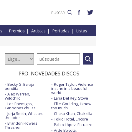
es
Premios
Artistas
Portadas
Listas
PRO. NOVEDADES DISCOS
Becky G, Baraja
Roger Taylor, Violence
bendita
insane in a beautiful
world
Alex Warren,
Wildchild
Lana Del Rey, Stove
Los Enemigos,
Ellie Goulding, I know
Canciones chulas
too much
Jorja Smith, What are
Chaka Khan, Chakzilla
the odds
Tokio Hotel, Encore
Brandon Flowers,
Pablo López, El cuatro
Thrasher
Arde Bogotá,