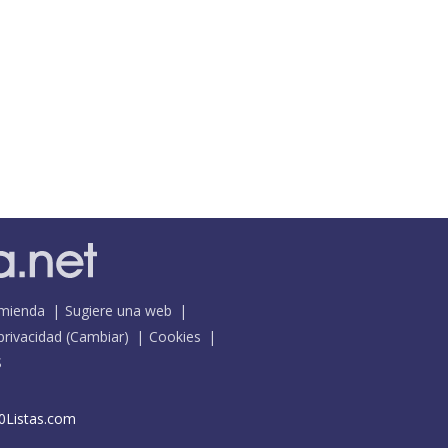
mienda
Sugiere una web
 privacidad
(
Cambiar
)
Cookies
S
0Listas.com