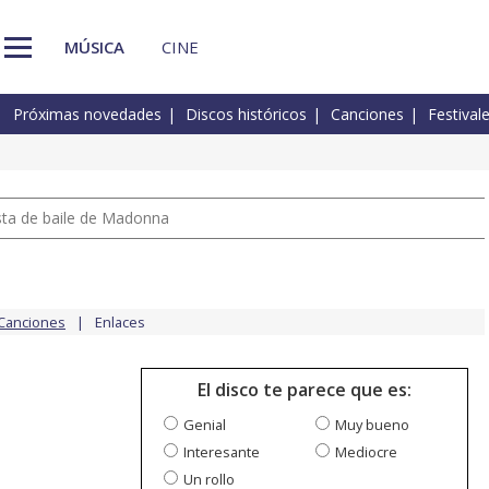
MÚSICA
CINE
Próximas novedades
Discos históricos
Canciones
Festival
a
pista de baile de Madonna
Canciones
Enlaces
El disco te parece que es:
Genial
Muy bueno
Interesante
Mediocre
Un rollo