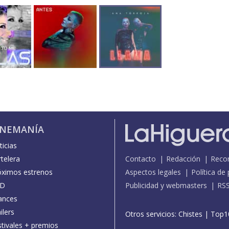
INEMANÍA
icias
telera
Contacto
Redacción
Reco
óximos estrenos
Aspectos legales
Política de
D
Publicidad y webmasters
RS
ances
ilers
Otros servicios:
Chistes
|
Top1
stivales + premios