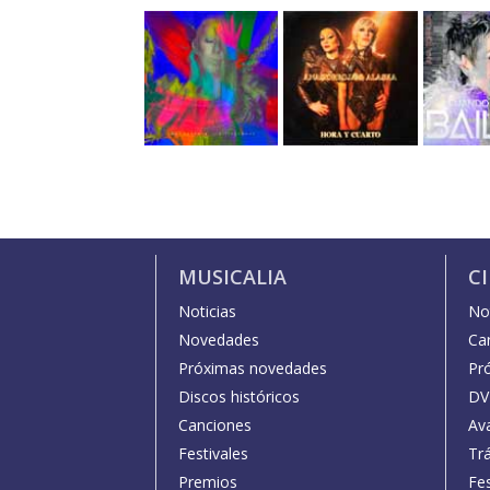
MUSICALIA
C
Noticias
Not
Novedades
Car
Próximas novedades
Pr
Discos históricos
DV
Canciones
Av
Festivales
Trá
Premios
Fe