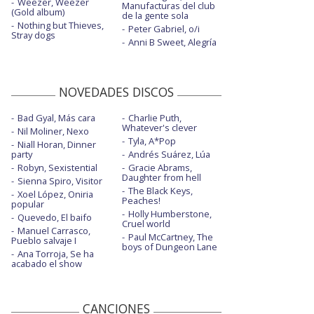
Weezer, Weezer
Manufacturas del club
(Gold album)
de la gente sola
Nothing but Thieves,
Peter Gabriel, o/i
Stray dogs
Anni B Sweet, Alegría
NOVEDADES DISCOS
Bad Gyal, Más cara
Charlie Puth,
Whatever's clever
Nil Moliner, Nexo
Tyla, A*Pop
Niall Horan, Dinner
party
Andrés Suárez, Lúa
Robyn, Sexistential
Gracie Abrams,
Daughter from hell
Sienna Spiro, Visitor
The Black Keys,
Xoel López, Oniria
Peaches!
popular
Holly Humberstone,
Quevedo, El baifo
Cruel world
Manuel Carrasco,
Paul McCartney, The
Pueblo salvaje I
boys of Dungeon Lane
Ana Torroja, Se ha
acabado el show
CANCIONES