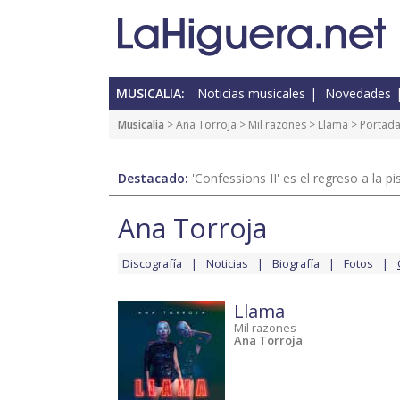
MUSICALIA:
Noticias musicales
Novedades
Musicalia
>
Ana Torroja
>
Mil razones
>
Llama
> Portad
Destacado:
'Confessions II' es el regreso a la 
Ana Torroja
Discografía
Noticias
Biografía
Fotos
Llama
Mil razones
Ana Torroja