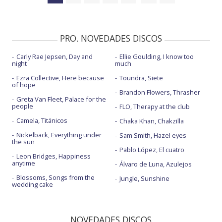
PRO. NOVEDADES DISCOS
Carly Rae Jepsen, Day and
Ellie Goulding, I know too
night
much
Ezra Collective, Here because
Toundra, Siete
of hope
Brandon Flowers, Thrasher
Greta Van Fleet, Palace for the
people
FLO, Therapy at the club
Camela, Titánicos
Chaka Khan, Chakzilla
Nickelback, Everything under
Sam Smith, Hazel eyes
the sun
Pablo López, El cuatro
Leon Bridges, Happiness
anytime
Álvaro de Luna, Azulejos
Blossoms, Songs from the
Jungle, Sunshine
wedding cake
NOVEDADES DISCOS