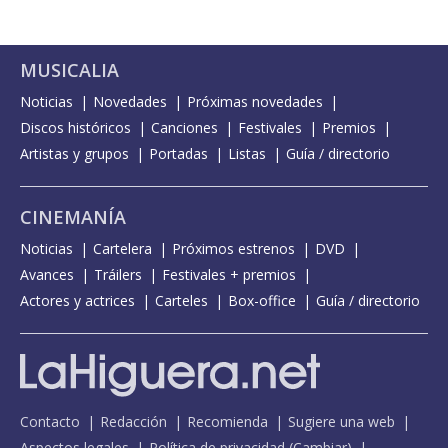
MUSICALIA
Noticias
Novedades
Próximas novedades
Discos históricos
Canciones
Festivales
Premios
Artistas y grupos
Portadas
Listas
Guía / directorio
CINEMANÍA
Noticias
Cartelera
Próximos estrenos
DVD
Avances
Tráilers
Festivales + premios
Actores y actrices
Carteles
Box-office
Guía / directorio
Contacto
Redacción
Recomienda
Sugiere una web
Aspectos legales
Política de privacidad
(
Cambiar
)