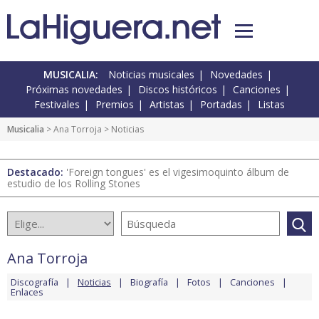
MUSICALIA:
Noticias musicales
Novedades
Próximas novedades
Discos históricos
Canciones
Festivales
Premios
Artistas
Portadas
Listas
Musicalia
>
Ana Torroja
> Noticias
Destacado:
'Foreign tongues' es el vigesimoquinto álbum de
estudio de los Rolling Stones
Ana Torroja
Discografía
Noticias
Biografía
Fotos
Canciones
Enlaces