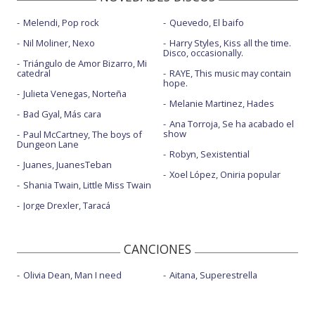
Melendi, Pop rock
Quevedo, El baifo
Nil Moliner, Nexo
Harry Styles, Kiss all the time.
Disco, occasionally.
Triángulo de Amor Bizarro, Mi
catedral
RAYE, This music may contain
hope.
Julieta Venegas, Norteña
Melanie Martinez, Hades
Bad Gyal, Más cara
Ana Torroja, Se ha acabado el
show
Paul McCartney, The boys of
Dungeon Lane
Robyn, Sexistential
Juanes, JuanesTeban
Xoel López, Oniria popular
Shania Twain, Little Miss Twain
Jorge Drexler, Taracá
CANCIONES
Olivia Dean, Man I need
Aitana, Superestrella