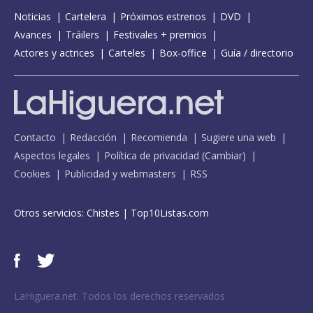
Noticias
Cartelera
Próximos estrenos
DVD
Avances
Tráilers
Festivales + premios
Actores y actrices
Carteles
Box-office
Guía / directorio
Contacto
Redacción
Recomienda
Sugiere una web
Aspectos legales
Política de privacidad
(
Cambiar
)
Cookies
Publicidad y webmasters
RSS
Otros servicios:
Chistes
|
Top10Listas.com
LaHiguera.net. Todos los derechos reservados