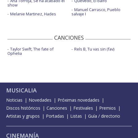
Ana Torroja, Se ha acabado el
Quevedo, El baifo
show
Manuel Carrasco, Pueblo
Melanie Martinez, Hades
salvaje I
CANCIONES
Taylor Swift, The fate of
Rels B, Tu vas sin (fav)
Ophelia
MUSICALIA
Noticias
Novedades
Próximas novedades
Discos históricos
Canciones
Festivales
Premios
Artistas y grupos
Portadas
Listas
Guía / directorio
CINEMANÍA