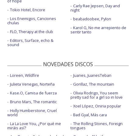
of hope
Carly Rae Jepsen, Day and
Tokio Hotel, Encore
night
Los Enemigos, Canciones
beabadoobee, Pylon
chulas
Karol G, No me arrepiento de
FLO, Therapy at the club
sentir tanto
Editors, Surface, echo &
sound
NOVEDADES DISCOS
Loreen, Wildfire
Juanes, JuanesTeban
Julieta Venegas, Norteña
Gorillaz, The mountain
Kase.O, Camisa de fuerza
Olivia Rodrigo, You seem
pretty sad for a girl so in love
Bruno Mars, The romantic
Xoel López, Oniria popular
Holly Humberstone, Cruel
world
Bad Gyal, Más cara
La La Love You, ¿Por qué me
The Rolling Stones, Foreign
miráis así?
tongues