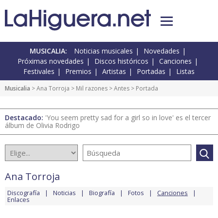
MUSICALIA:
Noticias musicales
Novedades
Próximas novedades
Discos históricos
Canciones
Festivales
Premios
Artistas
Portadas
Listas
Musicalia
>
Ana Torroja
>
Mil razones
>
Antes
> Portada
Destacado:
'You seem pretty sad for a girl so in love' es el tercer
álbum de Olivia Rodrigo
Ana Torroja
Discografía
Noticias
Biografía
Fotos
Canciones
Enlaces