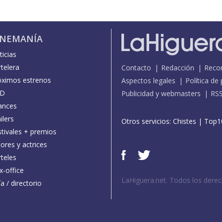
INEMANÍA
icias
telera
Contacto
Redacción
Reco
óximos estrenos
Aspectos legales
Política de
D
Publicidad y webmasters
RS
ances
ilers
Otros servicios:
Chistes
|
Top1
stivales + premios
ores y actrices
teles
x-office
LaHiguera.net. Todos los dere
a / directorio