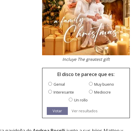
Incluye The greatest gift
El disco te parece que es:
Genial
Muy bueno
Interesante
Mediocre
Un rollo
Votar
Ver resultados
ca navideña de
Andrea Bocelli
junto a sus hijos Matteo y