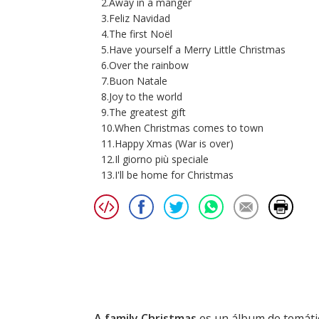
2.Away in a manger
3.Feliz Navidad
4.The first Noël
5.Have yourself a Merry Little Christmas
6.Over the rainbow
7.Buon Natale
8.Joy to the world
9.The greatest gift
10.When Christmas comes to town
11.Happy Xmas (War is over)
12.Il giorno più speciale
13.I'll be home for Christmas
A family Christmas
es un álbum de temáti