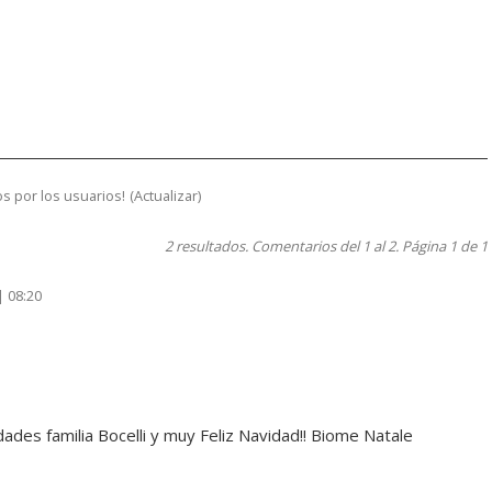
s por los usuarios!
(
Actualizar
)
2 resultados. Comentarios del 1 al 2. Página 1 de 1
| 08:20
ades familia Bocelli y muy Feliz Navidad!! Biome Natale