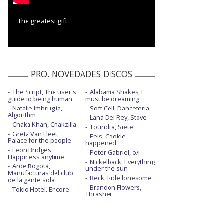
The greatest gift
PRO. NOVEDADES DISCOS
The Script, The user's
Alabama Shakes, I
guide to being human
must be dreaming
Natalie Imbruglia,
Soft Cell, Danceteria
Algorithm
Lana Del Rey, Stove
Chaka Khan, Chakzilla
Toundra, Siete
Greta Van Fleet,
Eels, Cookie
Palace for the people
happened
Leon Bridges,
Peter Gabriel, o/i
Happiness anytime
Nickelback, Everything
Arde Bogotá,
under the sun
Manufacturas del club
Beck, Ride lonesome
de la gente sola
Brandon Flowers,
Tokio Hotel, Encore
Thrasher