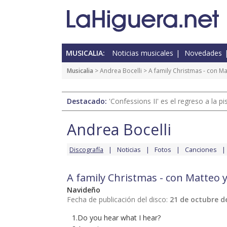
MUSICALIA:
Noticias musicales
Novedades
Musicalia
>
Andrea Bocelli
> A family Christmas - con Mat
Destacado:
'Confessions II' es el regreso a la 
Andrea Bocelli
Discografía
Noticias
Fotos
Canciones
A family Christmas - con Matteo y
Navideño
Fecha de publicación del disco:
21 de octubre d
1.Do you hear what I hear?