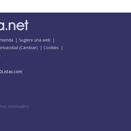
mienda
Sugiere una web
 privacidad
(
Cambiar
)
Cookies
S
0Listas.com
chos reservados