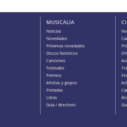
MUSICALIA
C
Noticias
Not
Novedades
Car
Próximas novedades
Pr
Discos históricos
DV
Canciones
Av
Festivales
Trá
Premios
Fe
Artistas y grupos
Act
Portadas
Car
Listas
Bo
Guía / directorio
Guí