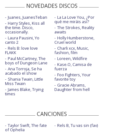
NOVEDADES DISCOS
Juanes, JuanesTeban
La La Love You, ¿Por
qué me miráis así?
Harry Styles, Kiss all
the time. Disco,
The Strokes, Reality
occasionally.
awaits
Laura Pausini, Yo
Holly Humberstone,
canto 2
Cruel world
Rels B: love love
Charli xcx, Music,
FLAKK
fashion, film
Paul McCartney, The
Loreen, Wildfire
boys of Dungeon Lane
Kase.O, Camisa de
Ana Torroja, Se ha
fuerza
acabado el show
Foo Fighters, Your
Shania Twain, Little
favorite toy
Miss Twain
Gracie Abrams,
James Blake, Trying
Daughter from hell
times
CANCIONES
Taylor Swift, The fate
Rels B, Tu vas sin (fav)
of Ophelia