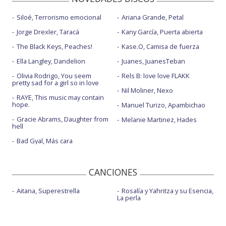
Siloé, Terrorismo emocional
Ariana Grande, Petal
Jorge Drexler, Taracá
Kany García, Puerta abierta
The Black Keys, Peaches!
Kase.O, Camisa de fuerza
Ella Langley, Dandelion
Juanes, JuanesTeban
Olivia Rodrigo, You seem
Rels B: love love FLAKK
pretty sad for a girl so in love
Nil Moliner, Nexo
RAYE, This music may contain
hope.
Manuel Turizo, Apambichao
Gracie Abrams, Daughter from
Melanie Martinez, Hades
hell
Bad Gyal, Más cara
CANCIONES
Aitana, Superestrella
Rosalía y Yahritza y su Esencia,
La perla