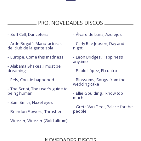
PRO. NOVEDADES DISCOS
Soft Cell, Danceteria
Álvaro de Luna, Azulejos
Arde Bogotá, Manufacturas
Carly Rae Jepsen, Day and
del club de la gente sola
night
Europe, Come this madness
Leon Bridges, Happiness
anytime
Alabama Shakes, I must be
dreaming
Pablo López, El cuatro
Eels, Cookie happened
Blossoms, Songs from the
wedding cake
The Script, The user's guide to
being human
Ellie Goulding, I know too
much
Sam Smith, Hazel eyes
Greta Van Fleet, Palace for the
people
Brandon Flowers, Thrasher
Weezer, Weezer (Gold album)
NOVEDADES DISCOS