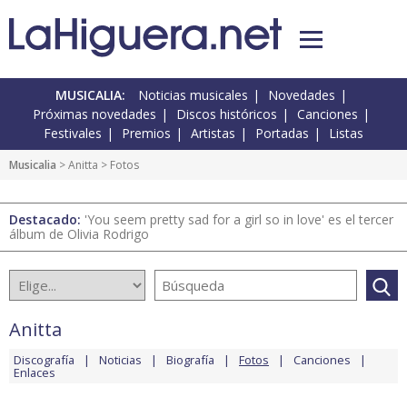
MUSICALIA:
Noticias musicales
Novedades
Próximas novedades
Discos históricos
Canciones
Festivales
Premios
Artistas
Portadas
Listas
Musicalia
>
Anitta
> Fotos
Destacado:
'You seem pretty sad for a girl so in love' es el tercer
álbum de Olivia Rodrigo
Anitta
Discografía
Noticias
Biografía
Fotos
Canciones
Enlaces