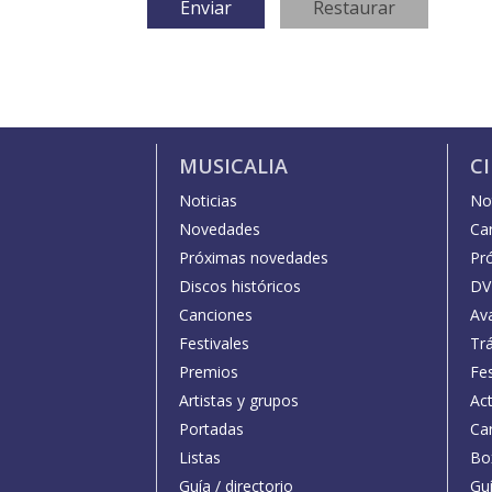
MUSICALIA
C
Noticias
Not
Novedades
Car
Próximas novedades
Pr
Discos históricos
DV
Canciones
Av
Festivales
Trá
Premios
Fe
Artistas y grupos
Act
Portadas
Car
Listas
Bo
Guía / directorio
Guí