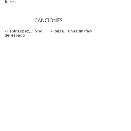
fuerza
CANCIONES
Pablo López, El niño
Rels B, Tu vas sin (fav)
del espacio