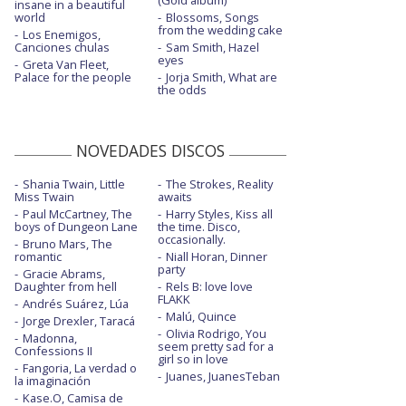
insane in a beautiful
world
Blossoms, Songs
from the wedding cake
Los Enemigos,
Canciones chulas
Sam Smith, Hazel
eyes
Greta Van Fleet,
Palace for the people
Jorja Smith, What are
the odds
NOVEDADES DISCOS
Shania Twain, Little
The Strokes, Reality
Miss Twain
awaits
Paul McCartney, The
Harry Styles, Kiss all
boys of Dungeon Lane
the time. Disco,
occasionally.
Bruno Mars, The
romantic
Niall Horan, Dinner
party
Gracie Abrams,
Daughter from hell
Rels B: love love
FLAKK
Andrés Suárez, Lúa
Malú, Quince
Jorge Drexler, Taracá
Olivia Rodrigo, You
Madonna,
seem pretty sad for a
Confessions II
girl so in love
Fangoria, La verdad o
Juanes, JuanesTeban
la imaginación
Kase.O, Camisa de