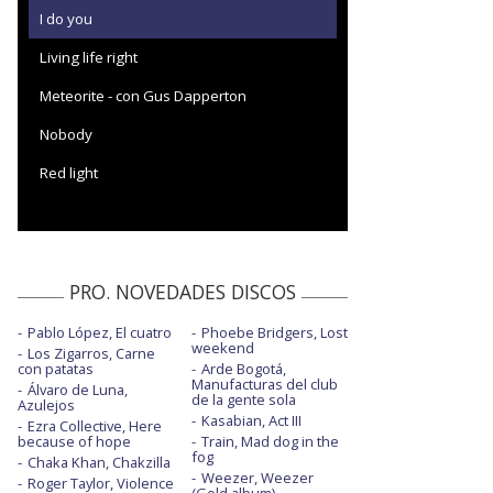
I do you
Living life right
Meteorite - con Gus Dapperton
Nobody
Red light
PRO. NOVEDADES DISCOS
Pablo López, El cuatro
Phoebe Bridgers, Lost
weekend
Los Zigarros, Carne
con patatas
Arde Bogotá,
Manufacturas del club
Álvaro de Luna,
de la gente sola
Azulejos
Kasabian, Act III
Ezra Collective, Here
because of hope
Train, Mad dog in the
fog
Chaka Khan, Chakzilla
Weezer, Weezer
Roger Taylor, Violence
(Gold album)