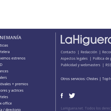
INEMANÍA
icias
telera
Contacto
Redacción
Reco
óximos estrenos
Aspectos legales
Política de
D
Publicidad y webmasters
RS
ances
ilers
Otros servicios:
Chistes
|
Top1
stivales + premios
ores y actrices
teles
x-office
LaHiguera.net. Todos los dere
a / directorio