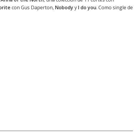
rite
con Gus Daperton,
Nobody
y
I do you
. Como single de