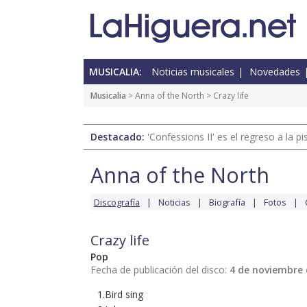
MUSICALIA:
Noticias musicales
Novedades
Musicalia
>
Anna of the North
> Crazy life
Destacado:
'Confessions II' es el regreso a la 
Anna of the North
Discografía
Noticias
Biografía
Fotos
Crazy life
Pop
Fecha de publicación del disco:
4 de noviembre 
1.Bird sing