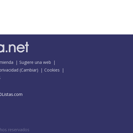
mienda
Sugiere una web
 privacidad
(
Cambiar
)
Cookies
S
0Listas.com
chos reservados