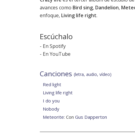
avances como
Bird sing
,
Dandelion
,
Meteo
enfoque,
Living life right
.
Escúchalo
-
En Spotify
-
En YouTube
Canciones
(letra, audio, vídeo)
Red light
Living life right
I do you
Nobody
Meteorite
: Con
Gus Dapperton