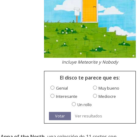
Incluye Meteorite y Nobody
El disco te parece que es:
Genial
Muy bueno
Interesante
Mediocre
Un rollo
Votar
Ver resultados
e
Anna of the North
, una colección de 11 cortes con