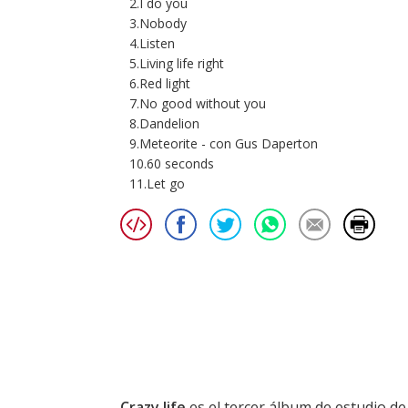
2.I do you
3.Nobody
4.Listen
5.Living life right
6.Red light
7.No good without you
8.Dandelion
9.Meteorite - con Gus Daperton
10.60 seconds
11.Let go
Crazy life
es el tercer álbum de estudio d