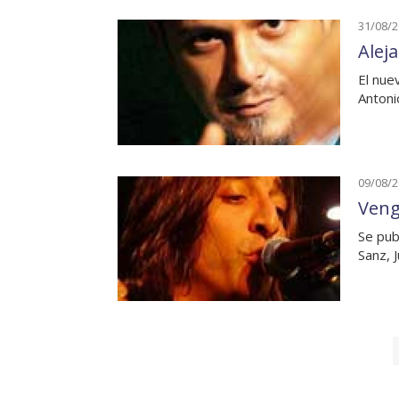
31/08/
Alej
El nue
Antoni
09/08/
Veng
Se pub
Sanz, 