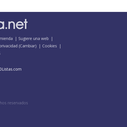
mienda
Sugiere una web
 privacidad
(
Cambiar
)
Cookies
S
0Listas.com
chos reservados