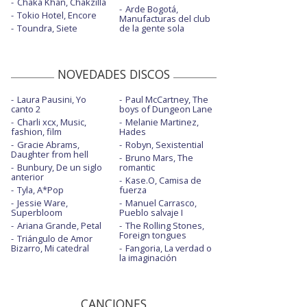
Chaka Khan, Chakzilla
Arde Bogotá,
Tokio Hotel, Encore
Manufacturas del club
Toundra, Siete
de la gente sola
NOVEDADES DISCOS
Laura Pausini, Yo
Paul McCartney, The
canto 2
boys of Dungeon Lane
Charli xcx, Music,
Melanie Martinez,
fashion, film
Hades
Gracie Abrams,
Robyn, Sexistential
Daughter from hell
Bruno Mars, The
Bunbury, De un siglo
romantic
anterior
Kase.O, Camisa de
Tyla, A*Pop
fuerza
Jessie Ware,
Manuel Carrasco,
Superbloom
Pueblo salvaje I
Ariana Grande, Petal
The Rolling Stones,
Foreign tongues
Triángulo de Amor
Bizarro, Mi catedral
Fangoria, La verdad o
la imaginación
CANCIONES