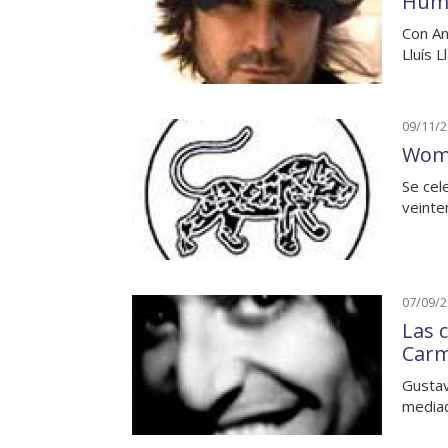
Hum
Con An
Lluís 
09/11/
Woma
Se cel
veinte
07/09/
Las 
Car
Gustav
media