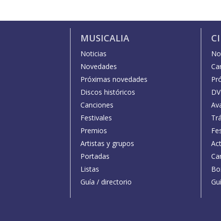
MUSICALIA
C
Noticias
Not
Novedades
Car
Próximas novedades
Pr
Discos históricos
DV
Canciones
Av
Festivales
Trá
Premios
Fe
Artistas y grupos
Act
Portadas
Car
Listas
Bo
Guía / directorio
Guí