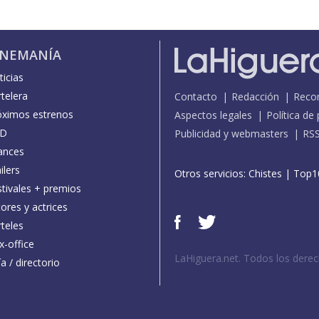
INEMANÍA
icias
telera
Contacto
Redacción
Reco
óximos estrenos
Aspectos legales
Política de
D
Publicidad y webmasters
RS
ances
ilers
Otros servicios:
Chistes
|
Top1
stivales + premios
ores y actrices
teles
x-office
LaHiguera.net. Todos los dere
a / directorio