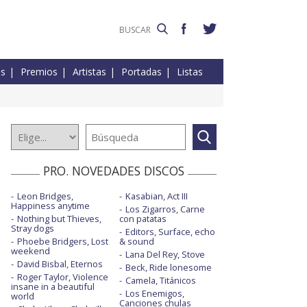
es
Premios
Artistas
Portadas
Listas
PRO. NOVEDADES DISCOS
Leon Bridges,
Kasabian, Act III
Happiness anytime
Los Zigarros, Carne
Nothing but Thieves,
con patatas
Stray dogs
Editors, Surface, echo
Phoebe Bridgers, Lost
& sound
weekend
Lana Del Rey, Stove
David Bisbal, Eternos
Beck, Ride lonesome
Roger Taylor, Violence
Camela, Titánicos
insane in a beautiful
Los Enemigos,
world
Canciones chulas