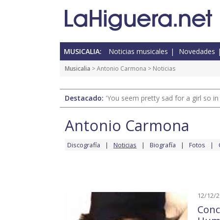
MUSICALIA:
Noticias musicales
Novedades
Musicalia
>
Antonio Carmona
> Noticias
Destacado:
'You seem pretty sad for a girl so in
Antonio Carmona
Discografía
Noticias
Biografía
Fotos
12/12/
Conc