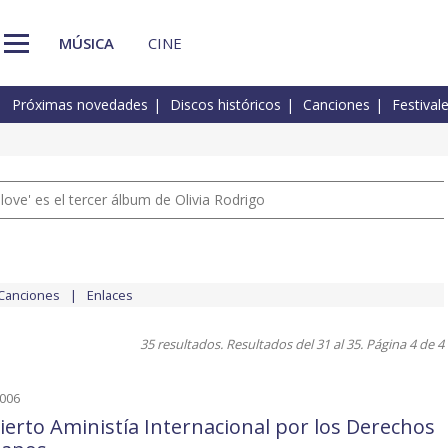
MÚSICA
CINE
Próximas novedades
Discos históricos
Canciones
Festival
 love' es el tercer álbum de Olivia Rodrigo
Canciones
Enlaces
35 resultados. Resultados del 31 al 35. Página 4 de 4
2006
ierto Aministía Internacional por los Derechos