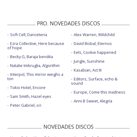
PRO. NOVEDADES DISCOS
Soft Cell, Danceteria
Alex Warren, Wildchild
Ezra Collective, Here because
David Bisbal, Eternos
of hope
Eels, Cookie happened
Becky G, Baraja bendita
Jungle, Sunshine
Natalie Imbruglia, Algorithm
Kasabian, Act III
Interpol, This mirror weighs a
ton
Editors, Surface, echo &
sound
Tokio Hotel, Encore
Europe, Come this madness
Sam Smith, Hazel eyes
Anni B Sweet, Alegría
Peter Gabriel, o/i
NOVEDADES DISCOS