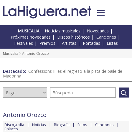
MUSICALIA:
Noticias musicales
Novedades
Próximas novedades
Discos históricos
Canciones
Festivales
Premios
Artistas
Portadas
Listas
Musicalia
> Antonio Orozco
Destacado:
'Confessions II' es el regreso a la pista de baile de
Madonna
Antonio Orozco
Discografía
Noticias
Biografía
Fotos
Canciones
Enlaces