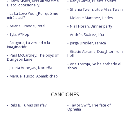
Harry Styles, Kiss all the time.
Kany García, Puerta abierta
Disco, occasionally.
Shania Twain, Little Miss Twain
La La Love You, ¿Por qué me
miráis así?
Melanie Martinez, Hades
Ariana Grande, Petal
Niall Horan, Dinner party
Tyla, A*Pop
Andrés Suárez, Lúa
Fangoria, La verdad o la
Jorge Drexler, Taracá
imaginación
Gracie Abrams, Daughter from
Paul McCartney, The boys of
hell
Dungeon Lane
Ana Torroja, Se ha acabado el
Julieta Venegas, Norteña
show
Manuel Turizo, Apambichao
CANCIONES
Rels B, Tu vas sin (fav)
Taylor Swift, The fate of
Ophelia