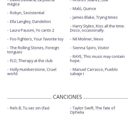
mágica
Malú, Quince
Robyn, Sexistential
James Blake, Trying times
Ella Langley, Dandelion
Harry Styles, Kiss all the time.
Laura Pausini, Yo canto 2
Disco, occasionally.
Foo Fighters, Your favorite toy
Nil Moliner, Nexo
The Rolling Stones, Foreign
Sienna Spiro, Visitor
tongues
RAYE, This music may contain
FLO, Therapy at the club
hope.
Holly Humberstone, Cruel
Manuel Carrasco, Pueblo
world
salvaje I
CANCIONES
Rels B, Tu vas sin (fav)
Taylor Swift, The fate of
Ophelia