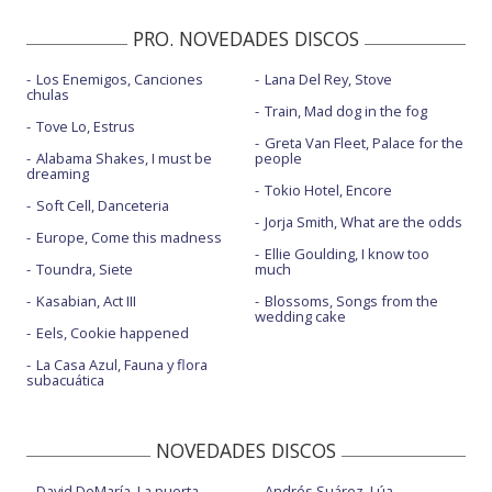
PRO. NOVEDADES DISCOS
Los Enemigos, Canciones
Lana Del Rey, Stove
chulas
Train, Mad dog in the fog
Tove Lo, Estrus
Greta Van Fleet, Palace for the
Alabama Shakes, I must be
people
dreaming
Tokio Hotel, Encore
Soft Cell, Danceteria
Jorja Smith, What are the odds
Europe, Come this madness
Ellie Goulding, I know too
Toundra, Siete
much
Kasabian, Act III
Blossoms, Songs from the
wedding cake
Eels, Cookie happened
La Casa Azul, Fauna y flora
subacuática
NOVEDADES DISCOS
David DeMaría, La puerta
Andrés Suárez, Lúa