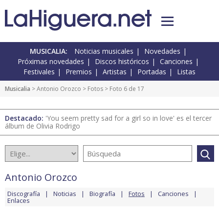
MUSICALIA:
Noticias musicales
Novedades
Próximas novedades
Discos históricos
Canciones
Festivales
Premios
Artistas
Portadas
Listas
Musicalia
>
Antonio Orozco
>
Fotos
> Foto 6 de 17
Destacado:
'You seem pretty sad for a girl so in love' es el tercer
álbum de Olivia Rodrigo
Antonio Orozco
Discografía
Noticias
Biografía
Fotos
Canciones
Enlaces