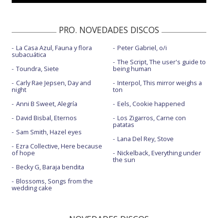
PRO. NOVEDADES DISCOS
La Casa Azul, Fauna y flora
Peter Gabriel, o/i
subacuática
The Script, The user's guide to
Toundra, Siete
being human
Carly Rae Jepsen, Day and
Interpol, This mirror weighs a
night
ton
Anni B Sweet, Alegría
Eels, Cookie happened
David Bisbal, Eternos
Los Zigarros, Carne con
patatas
Sam Smith, Hazel eyes
Lana Del Rey, Stove
Ezra Collective, Here because
of hope
Nickelback, Everything under
the sun
Becky G, Baraja bendita
Blossoms, Songs from the
wedding cake