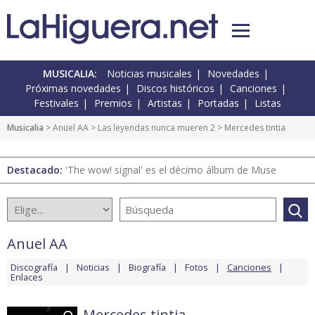
MUSICALIA:
Noticias musicales
Novedades
Próximas novedades
Discos históricos
Canciones
Festivales
Premios
Artistas
Portadas
Listas
Musicalia
>
Anuel AA
>
Las leyendas nunca mueren 2
> Mercedes tintia
Destacado:
'The wow! signal' es el décimo álbum de Muse
Anuel AA
Discografía
Noticias
Biografía
Fotos
Canciones
Enlaces
Mercedes tintia