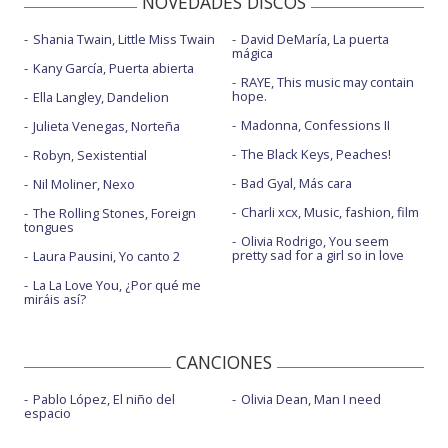
NOVEDADES DISCOS
Shania Twain, Little Miss Twain
David DeMaría, La puerta
mágica
Kany García, Puerta abierta
RAYE, This music may contain
hope.
Ella Langley, Dandelion
Madonna, Confessions II
Julieta Venegas, Norteña
The Black Keys, Peaches!
Robyn, Sexistential
Bad Gyal, Más cara
Nil Moliner, Nexo
Charli xcx, Music, fashion, film
The Rolling Stones, Foreign
tongues
Olivia Rodrigo, You seem
pretty sad for a girl so in love
Laura Pausini, Yo canto 2
La La Love You, ¿Por qué me
miráis así?
CANCIONES
Pablo López, El niño del
Olivia Dean, Man I need
espacio