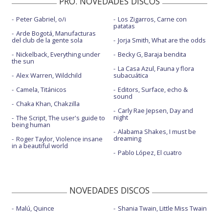
PRO. NOVEDADES DISCOS
Peter Gabriel, o/i
Los Zigarros, Carne con
patatas
Arde Bogotá, Manufacturas
del club de la gente sola
Jorja Smith, What are the odds
Nickelback, Everything under
Becky G, Baraja bendita
the sun
La Casa Azul, Fauna y flora
Alex Warren, Wildchild
subacuática
Camela, Titánicos
Editors, Surface, echo &
sound
Chaka Khan, Chakzilla
Carly Rae Jepsen, Day and
night
The Script, The user's guide to
being human
Alabama Shakes, I must be
dreaming
Roger Taylor, Violence insane
in a beautiful world
Pablo López, El cuatro
NOVEDADES DISCOS
Malú, Quince
Shania Twain, Little Miss Twain