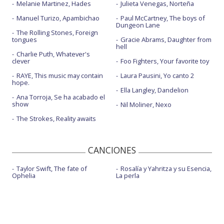
Melanie Martinez, Hades
Julieta Venegas, Norteña
Manuel Turizo, Apambichao
Paul McCartney, The boys of
Dungeon Lane
The Rolling Stones, Foreign
tongues
Gracie Abrams, Daughter from
hell
Charlie Puth, Whatever's
clever
Foo Fighters, Your favorite toy
RAYE, This music may contain
Laura Pausini, Yo canto 2
hope.
Ella Langley, Dandelion
Ana Torroja, Se ha acabado el
show
Nil Moliner, Nexo
The Strokes, Reality awaits
CANCIONES
Taylor Swift, The fate of
Rosalía y Yahritza y su Esencia,
Ophelia
La perla