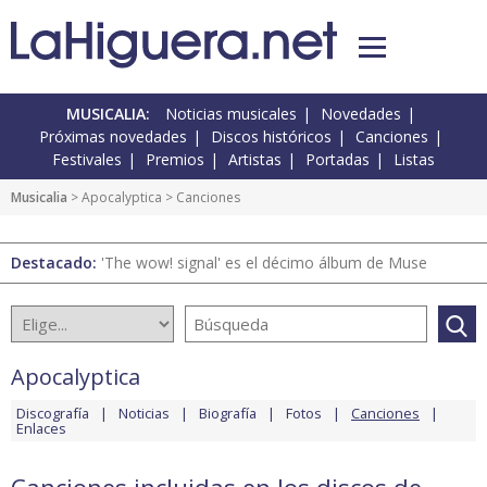
MUSICALIA:
Noticias musicales
Novedades
Próximas novedades
Discos históricos
Canciones
Festivales
Premios
Artistas
Portadas
Listas
Musicalia
>
Apocalyptica
> Canciones
Destacado:
'The wow! signal' es el décimo álbum de Muse
Apocalyptica
Discografía
Noticias
Biografía
Fotos
Canciones
Enlaces