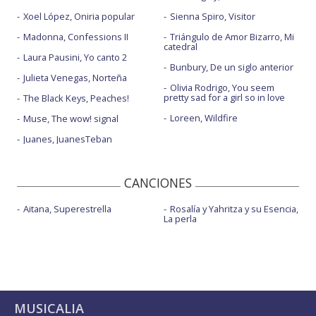
Xoel López, Oniria popular
Sienna Spiro, Visitor
Madonna, Confessions II
Triángulo de Amor Bizarro, Mi
catedral
Laura Pausini, Yo canto 2
Bunbury, De un siglo anterior
Julieta Venegas, Norteña
Olivia Rodrigo, You seem
pretty sad for a girl so in love
The Black Keys, Peaches!
Loreen, Wildfire
Muse, The wow! signal
Juanes, JuanesTeban
CANCIONES
Aitana, Superestrella
Rosalía y Yahritza y su Esencia,
La perla
MUSICALIA