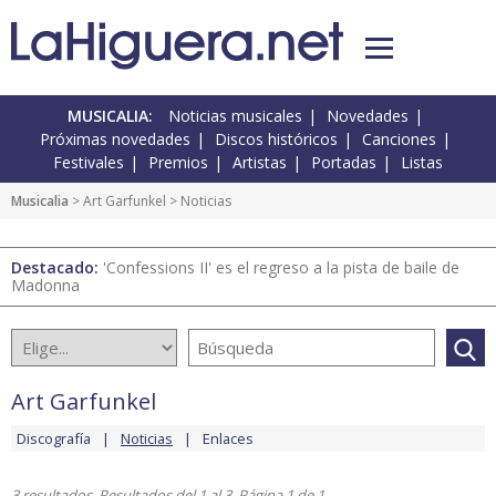
MUSICALIA:
Noticias musicales
Novedades
Próximas novedades
Discos históricos
Canciones
Festivales
Premios
Artistas
Portadas
Listas
Musicalia
>
Art Garfunkel
> Noticias
Destacado:
'Confessions II' es el regreso a la pista de baile de
Madonna
Art Garfunkel
Discografía
Noticias
Enlaces
3 resultados. Resultados del 1 al 3. Página 1 de 1