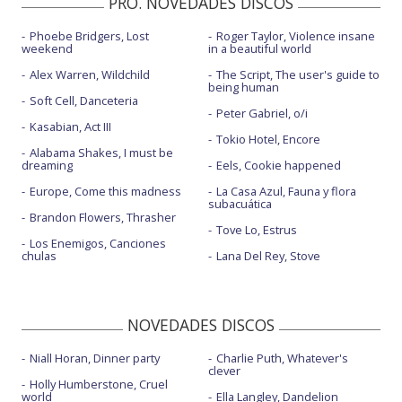
PRO. NOVEDADES DISCOS
Phoebe Bridgers, Lost
Roger Taylor, Violence insane
weekend
in a beautiful world
Alex Warren, Wildchild
The Script, The user's guide to
being human
Soft Cell, Danceteria
Peter Gabriel, o/i
Kasabian, Act III
Tokio Hotel, Encore
Alabama Shakes, I must be
dreaming
Eels, Cookie happened
Europe, Come this madness
La Casa Azul, Fauna y flora
subacuática
Brandon Flowers, Thrasher
Tove Lo, Estrus
Los Enemigos, Canciones
chulas
Lana Del Rey, Stove
NOVEDADES DISCOS
Niall Horan, Dinner party
Charlie Puth, Whatever's
clever
Holly Humberstone, Cruel
world
Ella Langley, Dandelion