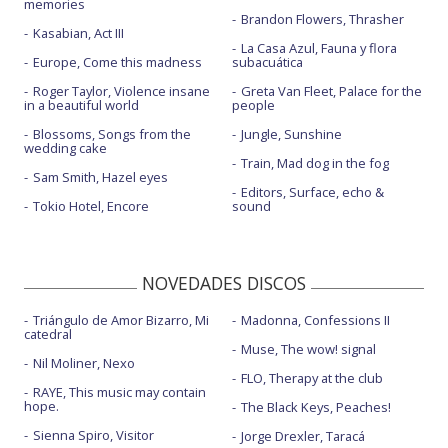
memories
Brandon Flowers, Thrasher
Kasabian, Act III
La Casa Azul, Fauna y flora
Europe, Come this madness
subacuática
Roger Taylor, Violence insane
Greta Van Fleet, Palace for the
in a beautiful world
people
Blossoms, Songs from the
Jungle, Sunshine
wedding cake
Train, Mad dog in the fog
Sam Smith, Hazel eyes
Editors, Surface, echo &
Tokio Hotel, Encore
sound
NOVEDADES DISCOS
Triángulo de Amor Bizarro, Mi
Madonna, Confessions II
catedral
Muse, The wow! signal
Nil Moliner, Nexo
FLO, Therapy at the club
RAYE, This music may contain
hope.
The Black Keys, Peaches!
Sienna Spiro, Visitor
Jorge Drexler, Taracá