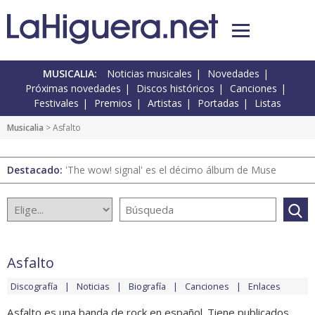
MUSICALIA:
Noticias musicales
Novedades
Próximas novedades
Discos históricos
Canciones
Festivales
Premios
Artistas
Portadas
Listas
Musicalia
> Asfalto
Destacado:
'The wow! signal' es el décimo álbum de Muse
Asfalto
Discografía
Noticias
Biografía
Canciones
Enlaces
Asfalto es una banda de rock en español. Tiene publicados