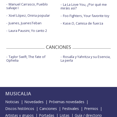
Manuel Carrasco, Pueblo
La La Love You, ¿Por qué me
salvaje I
miráis así?
Xoel López, Oniria popular
Foo Fighters, Your favorite toy
Juanes, JuanesTeban
Kase.O, Camisa de fuerza
Laura Pausini, Yo canto 2
CANCIONES
Taylor Swift, The fate of
Rosalía y Yahritza y su Esencia,
Ophelia
La perla
MUSICALIA
Noticias
Novedades
Próximas novedades
Discos históricos
Canciones
Festivales
Premios
Artistas y grupos
Portadas
Listas
Guía / directorio