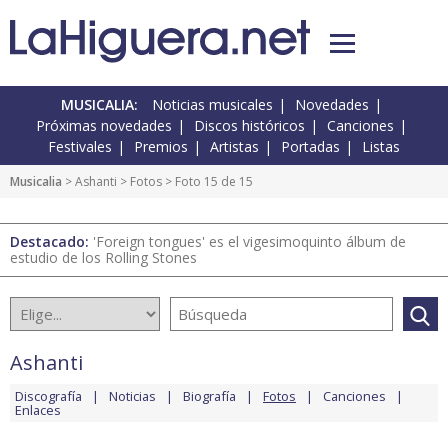
MUSICALIA:
Noticias musicales
Novedades
Próximas novedades
Discos históricos
Canciones
Festivales
Premios
Artistas
Portadas
Listas
Musicalia
>
Ashanti
>
Fotos
> Foto 15 de 15
Destacado:
'Foreign tongues' es el vigesimoquinto álbum de
estudio de los Rolling Stones
Ashanti
Discografía
Noticias
Biografía
Fotos
Canciones
Enlaces