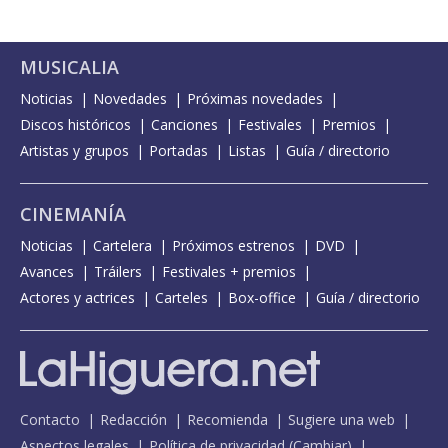
MUSICALIA
Noticias
Novedades
Próximas novedades
Discos históricos
Canciones
Festivales
Premios
Artistas y grupos
Portadas
Listas
Guía / directorio
CINEMANÍA
Noticias
Cartelera
Próximos estrenos
DVD
Avances
Tráilers
Festivales + premios
Actores y actrices
Carteles
Box-office
Guía / directorio
Contacto
Redacción
Recomienda
Sugiere una web
Aspectos legales
Política de privacidad
(
Cambiar
)