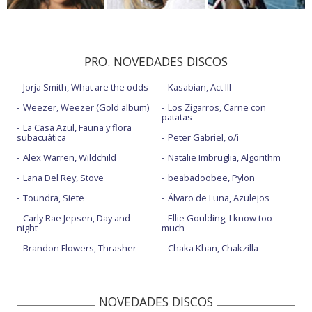
PRO. NOVEDADES DISCOS
Jorja Smith, What are the odds
Kasabian, Act III
Weezer, Weezer (Gold album)
Los Zigarros, Carne con
patatas
La Casa Azul, Fauna y flora
subacuática
Peter Gabriel, o/i
Alex Warren, Wildchild
Natalie Imbruglia, Algorithm
Lana Del Rey, Stove
beabadoobee, Pylon
Toundra, Siete
Álvaro de Luna, Azulejos
Carly Rae Jepsen, Day and
Ellie Goulding, I know too
night
much
Brandon Flowers, Thrasher
Chaka Khan, Chakzilla
NOVEDADES DISCOS