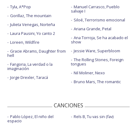
Tyla, A*Pop
Manuel Carrasco, Pueblo
salvaje I
Gorillaz, The mountain
Siloé, Terrorismo emocional
Julieta Venegas, Norteña
Ariana Grande, Petal
Laura Pausini, Yo canto 2
Ana Torroja, Se ha acabado el
show
Loreen, Wildfire
Jessie Ware, Superbloom
Gracie Abrams, Daughter from
hell
The Rolling Stones, Foreign
tongues
Fangoria, La verdad o la
imaginación
Nil Moliner, Nexo
Jorge Drexler, Taracá
Bruno Mars, The romantic
CANCIONES
Pablo López, El niño del
Rels B, Tu vas sin (fav)
espacio