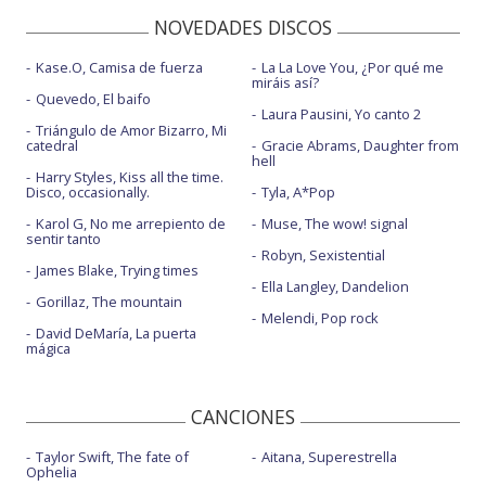
NOVEDADES DISCOS
Kase.O, Camisa de fuerza
La La Love You, ¿Por qué me
miráis así?
Quevedo, El baifo
Laura Pausini, Yo canto 2
Triángulo de Amor Bizarro, Mi
catedral
Gracie Abrams, Daughter from
hell
Harry Styles, Kiss all the time.
Disco, occasionally.
Tyla, A*Pop
Karol G, No me arrepiento de
Muse, The wow! signal
sentir tanto
Robyn, Sexistential
James Blake, Trying times
Ella Langley, Dandelion
Gorillaz, The mountain
Melendi, Pop rock
David DeMaría, La puerta
mágica
CANCIONES
Taylor Swift, The fate of
Aitana, Superestrella
Ophelia