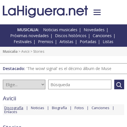
MUSICALIA:
Noticias musicales
Novedades
Próximas novedades
Discos históricos
Canciones
Festivales
Premios
Artistas
Portadas
Listas
Musicalia
>
Avicii
> Stories
Destacado:
'The wow! signal' es el décimo álbum de Muse
Avicii
Discografía
Noticias
Biografía
Fotos
Canciones
Enlaces