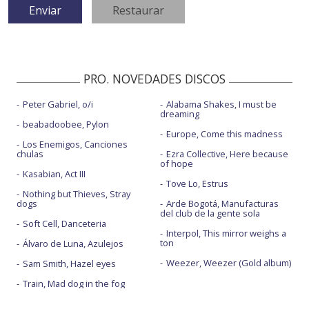
PRO. NOVEDADES DISCOS
Peter Gabriel, o/i
Alabama Shakes, I must be
dreaming
beabadoobee, Pylon
Europe, Come this madness
Los Enemigos, Canciones
chulas
Ezra Collective, Here because
of hope
Kasabian, Act III
Tove Lo, Estrus
Nothing but Thieves, Stray
dogs
Arde Bogotá, Manufacturas
del club de la gente sola
Soft Cell, Danceteria
Interpol, This mirror weighs a
ton
Álvaro de Luna, Azulejos
Weezer, Weezer (Gold album)
Sam Smith, Hazel eyes
Train, Mad dog in the fog