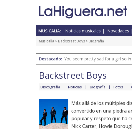
MUSICALIA:
Noticias musicales
Novedades
Musicalia
>
Backstreet Boys
> Biografía
Destacado:
'You seem pretty sad for a girl so in
Backstreet Boys
Discografía
Noticias
Biografía
Fotos
Más allá de los múltiples d
convertido en una piedra an
popular y respeto que ha cre
Nick Carter, Howie Dorough