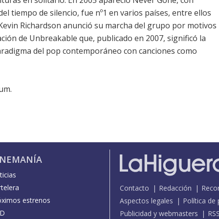
turas en solitario. En 2005 apareció Never Gone, con
l tiempo de silencio, fue nº1 en varios países, entre ellos
6, Kevin Richardson anunció su marcha del grupo por motivos
ción de Unbreakable que, publicado en 2007, significó la
paradigma del pop contemporáneo con canciones como
bum.
INEMANÍA
icias
telera
Contacto
Redacción
Reco
óximos estrenos
Aspectos legales
Política de
D
Publicidad y webmasters
RS