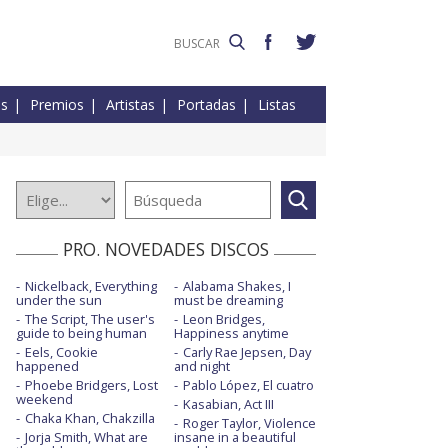
es
Premios
Artistas
Portadas
Listas
PRO. NOVEDADES DISCOS
Nickelback, Everything
Alabama Shakes, I
under the sun
must be dreaming
The Script, The user's
Leon Bridges,
guide to being human
Happiness anytime
Eels, Cookie
Carly Rae Jepsen, Day
happened
and night
Phoebe Bridgers, Lost
Pablo López, El cuatro
weekend
Kasabian, Act III
Chaka Khan, Chakzilla
Roger Taylor, Violence
Jorja Smith, What are
insane in a beautiful