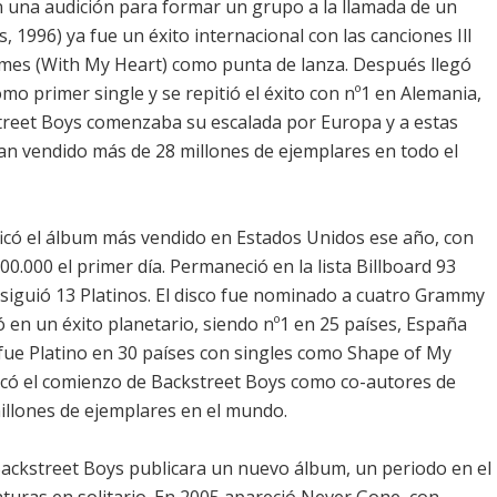
n una audición para formar un grupo a la llamada de un
1996) ya fue un éxito internacional con las canciones Ill
mes (With My Heart) como punta de lanza. Después llegó
o primer single y se repitió el éxito con nº1 en Alemania,
street Boys comenzaba su escalada por Europa y a estas
an vendido más de 28 millones de ejemplares en todo el
ficó el álbum más vendido en Estados Unidos ese año, con
500.000 el primer día. Permaneció en la lista Billboard 93
nsiguió 13 Platinos. El disco fue nominado a cuatro Grammy
ió en un éxito planetario, siendo nº1 en 25 países, España
e fue Platino en 30 países con singles como Shape of My
ficó el comienzo de Backstreet Boys como co-autores de
millones de ejemplares en el mundo.
ackstreet Boys publicara un nuevo álbum, un periodo en el