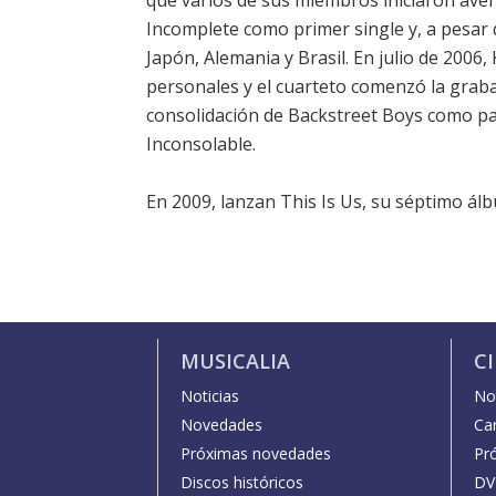
que varios de sus miembros iniciaron aven
Incomplete como primer single y, a pesar de
Japón, Alemania y Brasil. En julio de 200
personales y el cuarteto comenzó la graba
consolidación de Backstreet Boys como 
Inconsolable.
En 2009, lanzan This Is Us, su séptimo ál
MUSICALIA
C
Noticias
Not
Novedades
Car
Próximas novedades
Pr
Discos históricos
DV