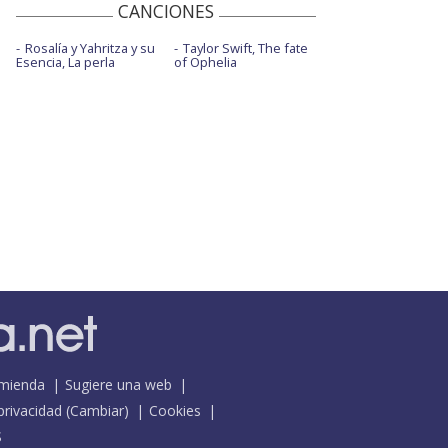
CANCIONES
Rosalía y Yahritza y su
Taylor Swift, The fate
Esencia, La perla
of Ophelia
mienda
Sugiere una web
 privacidad
(
Cambiar
)
Cookies
S