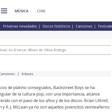
MÚSICA
CINE
Próximas novedades
Discos históricos
Canciones
Festival
 love' es el tercer álbum de Olivia Rodrigo
Canciones
Enlaces
iscos de platino conseguidos, Backstreet Boys se ha
gular de la cultura pop, con una importancia, alcance
cido con el paso de los años y de los discos. Brian Littrell,
 y A. J. McLean ya no son aquellos jovencitos veinteañeros