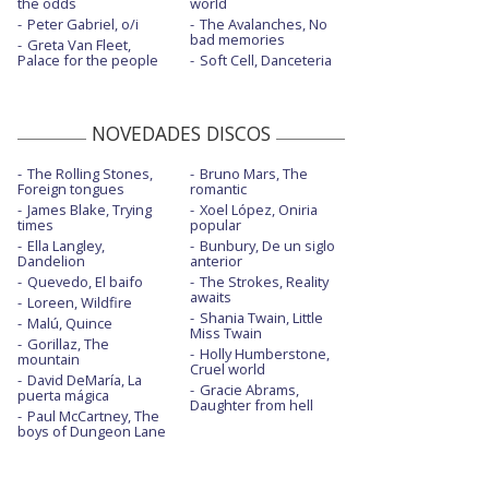
the odds
world
Peter Gabriel, o/i
The Avalanches, No
bad memories
Greta Van Fleet,
Palace for the people
Soft Cell, Danceteria
NOVEDADES DISCOS
The Rolling Stones,
Bruno Mars, The
Foreign tongues
romantic
James Blake, Trying
Xoel López, Oniria
times
popular
Ella Langley,
Bunbury, De un siglo
Dandelion
anterior
Quevedo, El baifo
The Strokes, Reality
awaits
Loreen, Wildfire
Shania Twain, Little
Malú, Quince
Miss Twain
Gorillaz, The
Holly Humberstone,
mountain
Cruel world
David DeMaría, La
Gracie Abrams,
puerta mágica
Daughter from hell
Paul McCartney, The
boys of Dungeon Lane