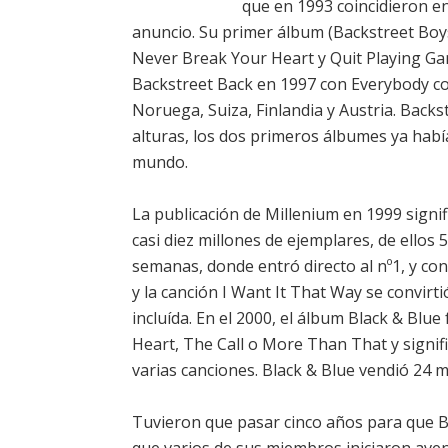
que en 1993 coincidieron e
anuncio. Su primer álbum (Backstreet Boys, 
Never Break Your Heart y Quit Playing Ga
Backstreet Back en 1997 con Everybody com
Noruega, Suiza, Finlandia y Austria. Back
alturas, los dos primeros álbumes ya habí
mundo.
La publicación de Millenium en 1999 signi
casi diez millones de ejemplares, de ellos 
semanas, donde entró directo al nº1, y co
y la canción I Want It That Way se convirt
incluída. En el 2000, el álbum Black & Blu
Heart, The Call o More Than That y signi
varias canciones. Black & Blue vendió 24 
Tuvieron que pasar cinco años para que B