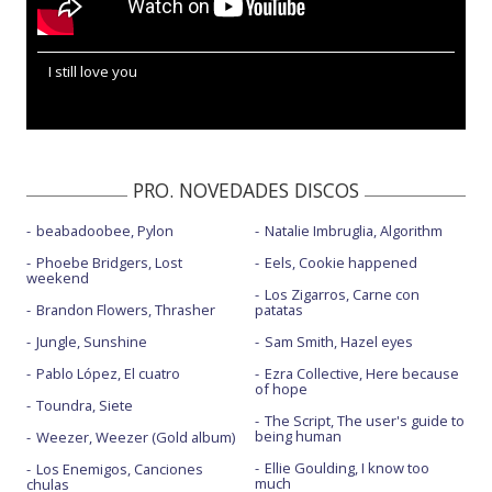
I still love you
PRO. NOVEDADES DISCOS
beabadoobee, Pylon
Natalie Imbruglia, Algorithm
Phoebe Bridgers, Lost
Eels, Cookie happened
weekend
Los Zigarros, Carne con
Brandon Flowers, Thrasher
patatas
Jungle, Sunshine
Sam Smith, Hazel eyes
Pablo López, El cuatro
Ezra Collective, Here because
of hope
Toundra, Siete
The Script, The user's guide to
being human
Weezer, Weezer (Gold album)
Ellie Goulding, I know too
Los Enemigos, Canciones
much
chulas