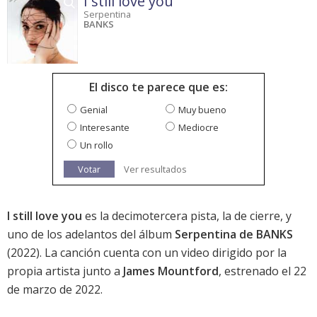
I still love you
Serpentina
BANKS
El disco te parece que es:
Genial
Muy bueno
Interesante
Mediocre
Un rollo
Votar
Ver resultados
I still love you
es la decimotercera pista, la de cierre, y
uno de los adelantos del álbum
Serpentina de BANKS
(2022). La canción cuenta con un video dirigido por la
propia artista junto a
James Mountford
, estrenado el 22
de marzo de 2022.