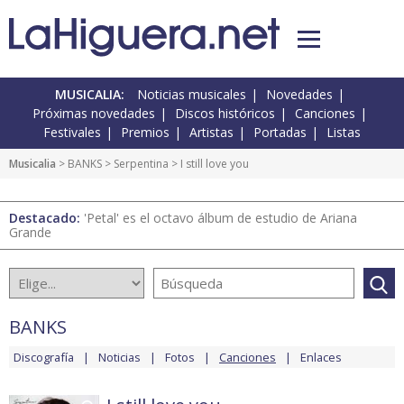
MUSICALIA:
Noticias musicales
Novedades
Próximas novedades
Discos históricos
Canciones
Festivales
Premios
Artistas
Portadas
Listas
Musicalia
>
BANKS
>
Serpentina
> I still love you
Destacado:
'Petal' es el octavo álbum de estudio de Ariana
Grande
BANKS
Discografía
Noticias
Fotos
Canciones
Enlaces