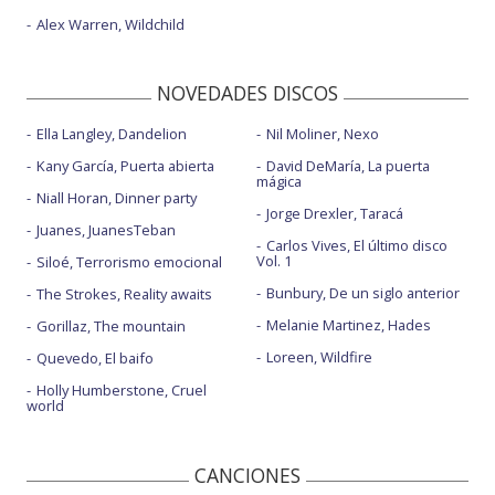
Alex Warren, Wildchild
NOVEDADES DISCOS
Ella Langley, Dandelion
Nil Moliner, Nexo
Kany García, Puerta abierta
David DeMaría, La puerta
mágica
Niall Horan, Dinner party
Jorge Drexler, Taracá
Juanes, JuanesTeban
Carlos Vives, El último disco
Vol. 1
Siloé, Terrorismo emocional
Bunbury, De un siglo anterior
The Strokes, Reality awaits
Melanie Martinez, Hades
Gorillaz, The mountain
Loreen, Wildfire
Quevedo, El baifo
Holly Humberstone, Cruel
world
CANCIONES