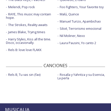
Melendi, Pop rock
Foo Fighters, Your favorite toy
RAYE, This music may contain
Malú, Quince
hope.
Manuel Turizo, Apambichao
The Strokes, Reality awaits
Siloé, Terrorismo emocional
James Blake, Trying times
Nil Moliner, Nexo
Harry Styles, Kiss all the time.
Disco, occasionally.
Laura Pausini, Yo canto 2
Rels B: love love FLAKK
CANCIONES
Rels B, Tu vas sin (fav)
Rosalía y Yahritza y su Esencia,
La perla
MUSICALIA