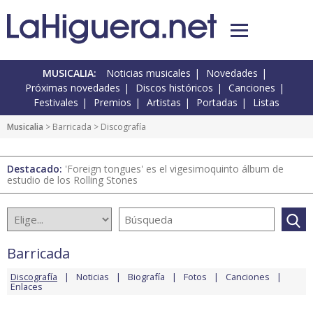
MUSICALIA:
Noticias musicales
Novedades
Próximas novedades
Discos históricos
Canciones
Festivales
Premios
Artistas
Portadas
Listas
Musicalia
>
Barricada
> Discografía
Destacado:
'Foreign tongues' es el vigesimoquinto álbum de
estudio de los Rolling Stones
Barricada
Discografía
Noticias
Biografía
Fotos
Canciones
Enlaces