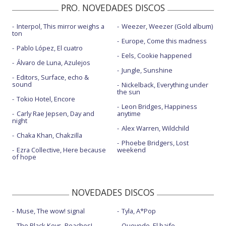
PRO. NOVEDADES DISCOS
Interpol, This mirror weighs a
Weezer, Weezer (Gold album)
ton
Europe, Come this madness
Pablo López, El cuatro
Eels, Cookie happened
Álvaro de Luna, Azulejos
Jungle, Sunshine
Editors, Surface, echo &
sound
Nickelback, Everything under
the sun
Tokio Hotel, Encore
Leon Bridges, Happiness
Carly Rae Jepsen, Day and
anytime
night
Alex Warren, Wildchild
Chaka Khan, Chakzilla
Phoebe Bridgers, Lost
Ezra Collective, Here because
weekend
of hope
NOVEDADES DISCOS
Muse, The wow! signal
Tyla, A*Pop
The Black Keys, Peaches!
Quevedo, El baifo