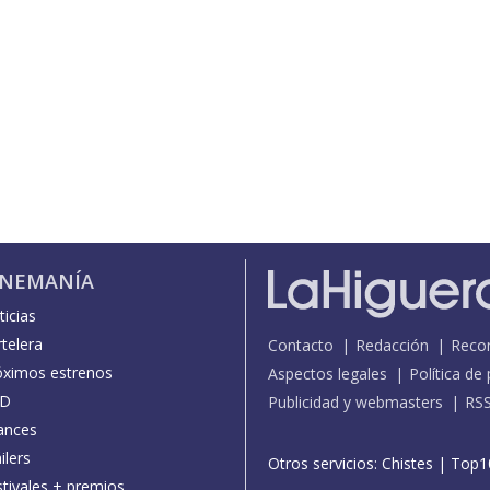
INEMANÍA
icias
telera
Contacto
Redacción
Reco
óximos estrenos
Aspectos legales
Política de
D
Publicidad y webmasters
RS
ances
ilers
Otros servicios:
Chistes
|
Top1
stivales + premios