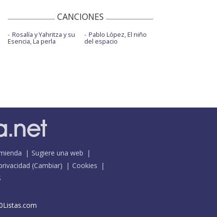
CANCIONES
Rosalía y Yahritza y su
Pablo López, El niño
Esencia, La perla
del espacio
mienda
Sugiere una web
 privacidad
(
Cambiar
)
Cookies
S
0Listas.com