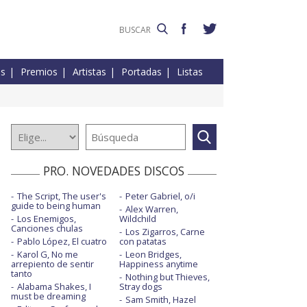
es
Premios
Artistas
Portadas
Listas
PRO. NOVEDADES DISCOS
The Script, The user's
Peter Gabriel, o/i
guide to being human
Alex Warren,
Los Enemigos,
Wildchild
Canciones chulas
Los Zigarros, Carne
Pablo López, El cuatro
con patatas
Karol G, No me
Leon Bridges,
arrepiento de sentir
Happiness anytime
tanto
Nothing but Thieves,
Alabama Shakes, I
Stray dogs
must be dreaming
Sam Smith, Hazel