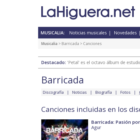
MUSICALIA:
Noticias musicales
Novedades
Musicalia
>
Barricada
> Canciones
Destacado:
'Petal' es el octavo álbum de estud
Barricada
Discografía
Noticias
Biografía
Fotos
Canciones incluidas en los di
Barricada: Pasión por
Agur