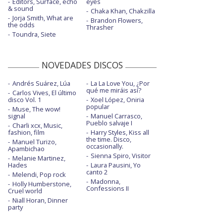
Editors, Surface, echo
eyes
& sound
Chaka Khan, Chakzilla
Jorja Smith, What are
Brandon Flowers,
the odds
Thrasher
Toundra, Siete
NOVEDADES DISCOS
Andrés Suárez, Lúa
La La Love You, ¿Por
qué me miráis así?
Carlos Vives, El último
disco Vol. 1
Xoel López, Oniria
popular
Muse, The wow!
signal
Manuel Carrasco,
Pueblo salvaje I
Charli xcx, Music,
fashion, film
Harry Styles, Kiss all
the time. Disco,
Manuel Turizo,
occasionally.
Apambichao
Sienna Spiro, Visitor
Melanie Martinez,
Hades
Laura Pausini, Yo
canto 2
Melendi, Pop rock
Madonna,
Holly Humberstone,
Confessions II
Cruel world
Niall Horan, Dinner
party