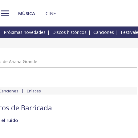
MÚSICA
CINE
Próximas novedades
Discos históricos
Canciones
Festival
io de Ariana Grande
Canciones
Enlaces
scos de Barricada
 el ruido