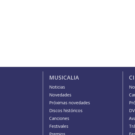
MUSICALIA
C
Noticias
Not
Novedades
Car
Próximas novedades
Pr
Discos históricos
DV
Canciones
Av
Festivales
Trá
Premios
Fe