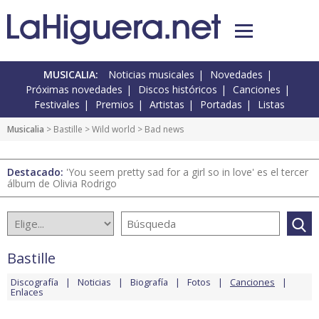
MUSICALIA:
Noticias musicales
Novedades
Próximas novedades
Discos históricos
Canciones
Festivales
Premios
Artistas
Portadas
Listas
Musicalia
>
Bastille
>
Wild world
> Bad news
Destacado:
'You seem pretty sad for a girl so in love' es el tercer
álbum de Olivia Rodrigo
Bastille
Discografía
Noticias
Biografía
Fotos
Canciones
Enlaces