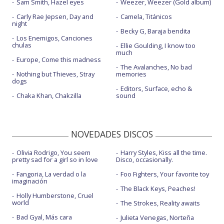
Sam Smith, Hazel eyes
Weezer, Weezer (Gold album)
Carly Rae Jepsen, Day and
Camela, Titánicos
night
Becky G, Baraja bendita
Los Enemigos, Canciones
chulas
Ellie Goulding, I know too
much
Europe, Come this madness
The Avalanches, No bad
Nothing but Thieves, Stray
memories
dogs
Editors, Surface, echo &
Chaka Khan, Chakzilla
sound
NOVEDADES DISCOS
Olivia Rodrigo, You seem
Harry Styles, Kiss all the time.
pretty sad for a girl so in love
Disco, occasionally.
Fangoria, La verdad o la
Foo Fighters, Your favorite toy
imaginación
The Black Keys, Peaches!
Holly Humberstone, Cruel
world
The Strokes, Reality awaits
Bad Gyal, Más cara
Julieta Venegas, Norteña