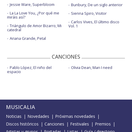
Jessie Ware, Superbloom
Bunbury, De un siglo anterior
La La Love You, ¿Por qué me
Sienna Spiro, Visitor
miráis así?
Carlos Vives, El último disco
Triángulo de Amor Bizarro, Mi
Vol. 1
catedral
Ariana Grande, Petal
CANCIONES
Pablo López, El niño del
Olivia Dean, Man I need
espacio
MUSICALIA
Noticias
Novedades
Próximas novedades
Discos históricos
Canciones
Festivales
Premios
Artistas y grupos
Portadas
Listas
Guía / directorio