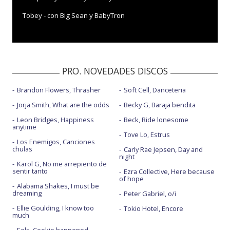
Tobey - con Big Sean y BabyTron
PRO. NOVEDADES DISCOS
Brandon Flowers, Thrasher
Soft Cell, Danceteria
Jorja Smith, What are the odds
Becky G, Baraja bendita
Leon Bridges, Happiness
Beck, Ride lonesome
anytime
Tove Lo, Estrus
Los Enemigos, Canciones
chulas
Carly Rae Jepsen, Day and
night
Karol G, No me arrepiento de
sentir tanto
Ezra Collective, Here because
of hope
Alabama Shakes, I must be
dreaming
Peter Gabriel, o/i
Ellie Goulding, I know too
Tokio Hotel, Encore
much