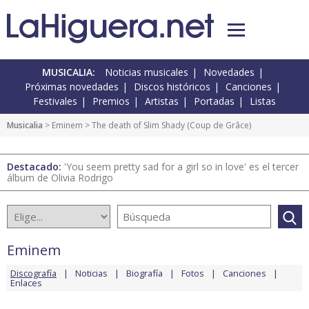
MUSICALIA:
Noticias musicales
Novedades
Próximas novedades
Discos históricos
Canciones
Festivales
Premios
Artistas
Portadas
Listas
Musicalia
>
Eminem
> The death of Slim Shady (Coup de Grâce)
Destacado:
'You seem pretty sad for a girl so in love' es el tercer
álbum de Olivia Rodrigo
Eminem
Discografía
Noticias
Biografía
Fotos
Canciones
Enlaces