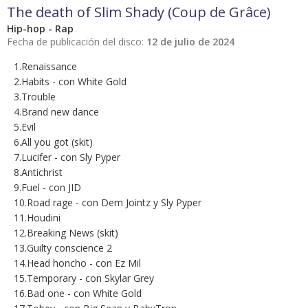
The death of Slim Shady (Coup de Grâce)
Hip-hop - Rap
Fecha de publicación del disco:
12 de julio de 2024
1.Renaissance
2.Habits - con White Gold
3.Trouble
4.Brand new dance
5.Evil
6.All you got (skit)
7.Lucifer - con Sly Pyper
8.Antichrist
9.Fuel - con JID
10.Road rage - con Dem Jointz y Sly Pyper
11.Houdini
12.Breaking News (skit)
13.Guilty conscience 2
14.Head honcho - con Ez Mil
15.Temporary - con Skylar Grey
16.Bad one - con White Gold