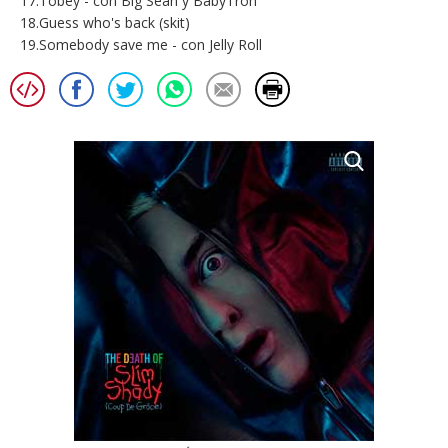
17.Tobey - con Big Sean y BabyTron
18.Guess who's back (skit)
19.Somebody save me - con Jelly Roll