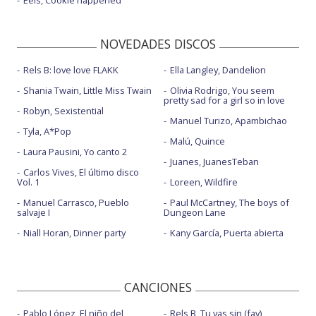
Eels, Cookie happened
NOVEDADES DISCOS
Rels B: love love FLAKK
Ella Langley, Dandelion
Shania Twain, Little Miss Twain
Olivia Rodrigo, You seem
pretty sad for a girl so in love
Robyn, Sexistential
Manuel Turizo, Apambichao
Tyla, A*Pop
Malú, Quince
Laura Pausini, Yo canto 2
Juanes, JuanesTeban
Carlos Vives, El último disco
Vol. 1
Loreen, Wildfire
Manuel Carrasco, Pueblo
Paul McCartney, The boys of
salvaje I
Dungeon Lane
Niall Horan, Dinner party
Kany García, Puerta abierta
CANCIONES
Pablo López, El niño del
Rels B, Tu vas sin (fav)