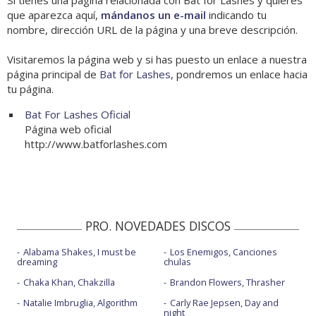
Si tienes una página relacionada con Bat for Lashes y quieres
que aparezca aquí,
mándanos un e-mail
indicando tu
nombre, dirección URL de la página y una breve descripción.
Visitaremos la página web y si has puesto un enlace a nuestra
página principal de
Bat for Lashes
, pondremos un enlace hacia
tu página.
Bat For Lashes Oficial
Página web oficial
http://www.batforlashes.com
PRO. NOVEDADES DISCOS
Alabama Shakes, I must be
Los Enemigos, Canciones
dreaming
chulas
Chaka Khan, Chakzilla
Brandon Flowers, Thrasher
Natalie Imbruglia, Algorithm
Carly Rae Jepsen, Day and
night