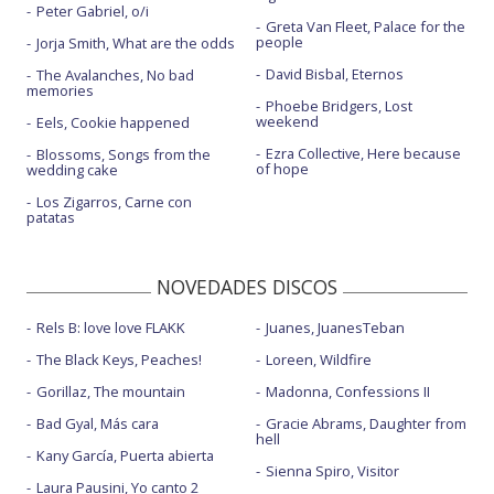
Peter Gabriel, o/i
Greta Van Fleet, Palace for the
people
Jorja Smith, What are the odds
David Bisbal, Eternos
The Avalanches, No bad
memories
Phoebe Bridgers, Lost
weekend
Eels, Cookie happened
Ezra Collective, Here because
Blossoms, Songs from the
of hope
wedding cake
Los Zigarros, Carne con
patatas
NOVEDADES DISCOS
Rels B: love love FLAKK
Juanes, JuanesTeban
The Black Keys, Peaches!
Loreen, Wildfire
Gorillaz, The mountain
Madonna, Confessions II
Bad Gyal, Más cara
Gracie Abrams, Daughter from
hell
Kany García, Puerta abierta
Sienna Spiro, Visitor
Laura Pausini, Yo canto 2