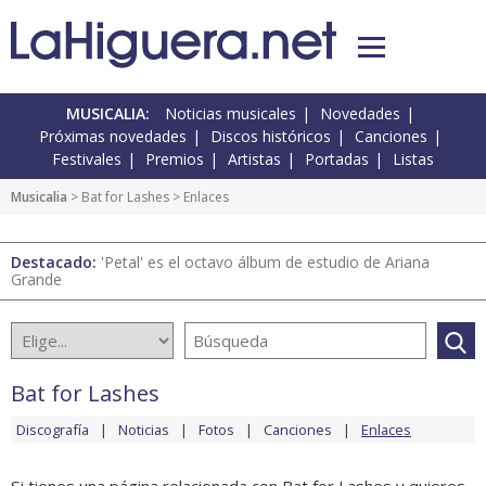
MUSICALIA:
Noticias musicales
Novedades
Próximas novedades
Discos históricos
Canciones
Festivales
Premios
Artistas
Portadas
Listas
Musicalia
>
Bat for Lashes
> Enlaces
Destacado:
'Petal' es el octavo álbum de estudio de Ariana
Grande
Bat for Lashes
Discografía
Noticias
Fotos
Canciones
Enlaces