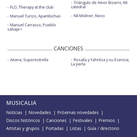
Triángulo de Amor Bizarro, Mi
catedral
FLO, Therapy at the club
Nil Moliner, Nexo
Manuel Turizo, Apambichao
Manuel Carrasco, Pueblo
salvaje I
CANCIONES
Aitana, Superestrella
Rosalía y Yahritza y su Esencia,
La perla
MUSICALIA
Noticias
Novedades
Próximas novedades
Discos históricos
Canciones
Festivales
Premios
Artistas y grupos
Portadas
Listas
Guía / directorio