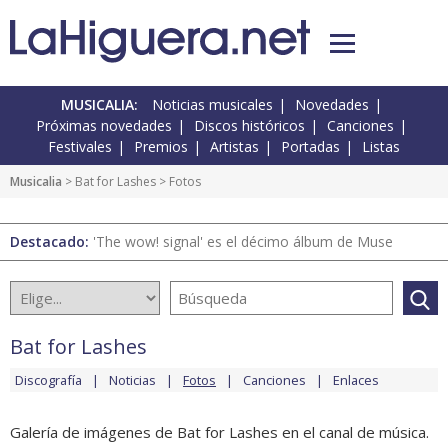
MUSICALIA:
Noticias musicales
Novedades
Próximas novedades
Discos históricos
Canciones
Festivales
Premios
Artistas
Portadas
Listas
Musicalia
>
Bat for Lashes
> Fotos
Destacado:
'The wow! signal' es el décimo álbum de Muse
Bat for Lashes
Discografía
Noticias
Fotos
Canciones
Enlaces
Galería de imágenes de Bat for Lashes en el canal de música.