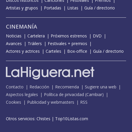
Discos históricos
Canciones
Festivales
Premios
Artistas y grupos
Portadas
Listas
Guía / directorio
CINEMANÍA
Noticias
Cartelera
Próximos estrenos
DVD
Avances
Tráilers
Festivales + premios
Actores y actrices
Carteles
Box-office
Guía / directorio
Contacto
Redacción
Recomienda
Sugiere una web
Aspectos legales
Política de privacidad
(
Cambiar
)
Cookies
Publicidad y webmasters
RSS
Otros servicios:
Chistes
|
Top10Listas.com