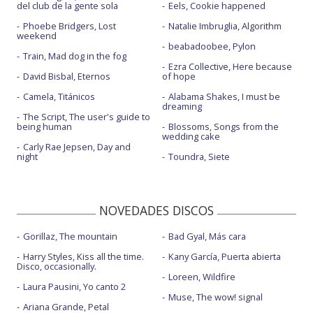
del club de la gente sola
Eels, Cookie happened
Phoebe Bridgers, Lost
Natalie Imbruglia, Algorithm
weekend
beabadoobee, Pylon
Train, Mad dog in the fog
Ezra Collective, Here because
David Bisbal, Eternos
of hope
Camela, Titánicos
Alabama Shakes, I must be
dreaming
The Script, The user's guide to
being human
Blossoms, Songs from the
wedding cake
Carly Rae Jepsen, Day and
night
Toundra, Siete
NOVEDADES DISCOS
Gorillaz, The mountain
Bad Gyal, Más cara
Harry Styles, Kiss all the time.
Kany García, Puerta abierta
Disco, occasionally.
Loreen, Wildfire
Laura Pausini, Yo canto 2
Muse, The wow! signal
Ariana Grande, Petal