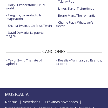
Tyla, A*Pop
Holly Humberstone, Cruel
world
James Blake, Trying times
Fangoria, La verdad o la
Bruno Mars, The romantic
imaginación
Charlie Puth, Whatever's
Shania Twain, Little Miss Twain
clever
David DeMaría, La puerta
mágica
CANCIONES
Taylor Swift, The fate of
Rosalía y Yahritza y su Esencia,
Ophelia
La perla
MUSICALIA
Noticias
Novedades
Próximas novedades