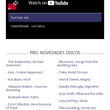
Sun has set
Switchblade - con letra
PRO. NOVEDADES DISCOS
The Avalanches, No bad
Blossoms, Songs from the
memories
wedding cake
Eels, Cookie happened
Tokio Hotel, Encore
Kasabian, Act III
Anni B Sweet, Alegría
Alabama Shakes, I must be
Natalie Imbruglia, Algorithm
dreaming
Jorja Smith, What are the odds
beabadoobee, Pylon
Lana Del Rey, Stove
Ezra Collective, Here because
of hope
Ellie Goulding, I know too