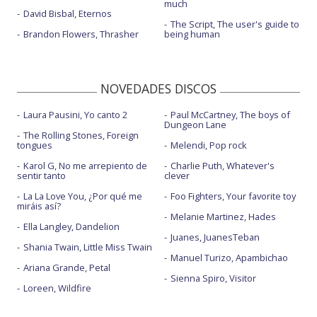
much
David Bisbal, Eternos
The Script, The user's guide to
Brandon Flowers, Thrasher
being human
NOVEDADES DISCOS
Laura Pausini, Yo canto 2
Paul McCartney, The boys of
Dungeon Lane
The Rolling Stones, Foreign
tongues
Melendi, Pop rock
Karol G, No me arrepiento de
Charlie Puth, Whatever's
sentir tanto
clever
La La Love You, ¿Por qué me
Foo Fighters, Your favorite toy
miráis así?
Melanie Martinez, Hades
Ella Langley, Dandelion
Juanes, JuanesTeban
Shania Twain, Little Miss Twain
Manuel Turizo, Apambichao
Ariana Grande, Petal
Sienna Spiro, Visitor
Loreen, Wildfire