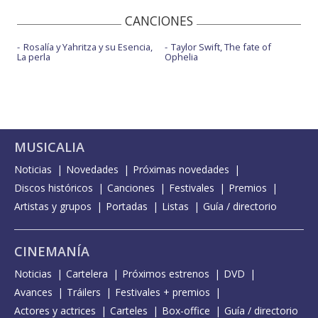
CANCIONES
Rosalía y Yahritza y su Esencia,
Taylor Swift, The fate of
La perla
Ophelia
MUSICALIA
Noticias
Novedades
Próximas novedades
Discos históricos
Canciones
Festivales
Premios
Artistas y grupos
Portadas
Listas
Guía / directorio
CINEMANÍA
Noticias
Cartelera
Próximos estrenos
DVD
Avances
Tráilers
Festivales + premios
Actores y actrices
Carteles
Box-office
Guía / directorio