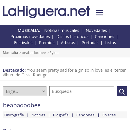
MUSICALIA:
Noticias musicales
Novedades
Próximas novedades
Discos históricos
Canciones
Festivales
Premios
Artistas
Portadas
Listas
Musicalia
>
beabadoobee
> Pylon
Destacado:
'You seem pretty sad for a girl so in love' es el tercer
álbum de Olivia Rodrigo
beabadoobee
Discografía
Noticias
Biografía
Canciones
Enlaces