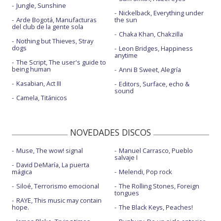
Jungle, Sunshine
Nickelback, Everything under
Arde Bogotá, Manufacturas
the sun
del club de la gente sola
Chaka Khan, Chakzilla
Nothing but Thieves, Stray
dogs
Leon Bridges, Happiness
anytime
The Script, The user's guide to
being human
Anni B Sweet, Alegría
Kasabian, Act III
Editors, Surface, echo &
sound
Camela, Titánicos
NOVEDADES DISCOS
Muse, The wow! signal
Manuel Carrasco, Pueblo
salvaje I
David DeMaría, La puerta
mágica
Melendi, Pop rock
Siloé, Terrorismo emocional
The Rolling Stones, Foreign
tongues
RAYE, This music may contain
hope.
The Black Keys, Peaches!