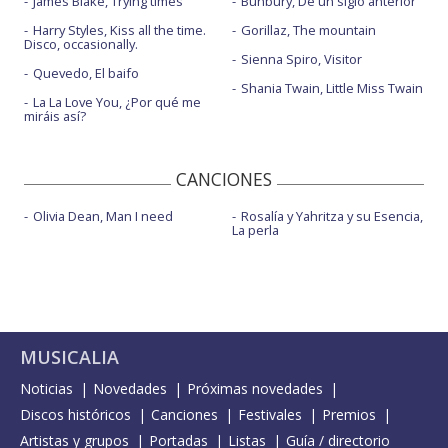
James Blake, Trying times
Bunbury, De un siglo anterior
Harry Styles, Kiss all the time.
Gorillaz, The mountain
Disco, occasionally.
Sienna Spiro, Visitor
Quevedo, El baifo
Shania Twain, Little Miss Twain
La La Love You, ¿Por qué me
miráis así?
CANCIONES
Olivia Dean, Man I need
Rosalía y Yahritza y su Esencia,
La perla
MUSICALIA
Noticias
Novedades
Próximas novedades
Discos históricos
Canciones
Festivales
Premios
Artistas y grupos
Portadas
Listas
Guía / directorio