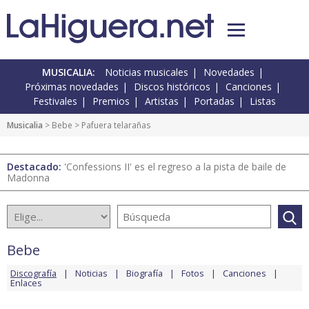
MUSICALIA:
Noticias musicales
Novedades
Próximas novedades
Discos históricos
Canciones
Festivales
Premios
Artistas
Portadas
Listas
Musicalia
>
Bebe
> Pafuera telarañas
Destacado:
'Confessions II' es el regreso a la pista de baile de
Madonna
Bebe
Discografía
Noticias
Biografía
Fotos
Canciones
Enlaces