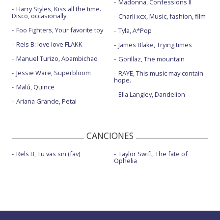
Madonna, Confessions II
Harry Styles, Kiss all the time.
Disco, occasionally.
Charli xcx, Music, fashion, film
Foo Fighters, Your favorite toy
Tyla, A*Pop
Rels B: love love FLAKK
James Blake, Trying times
Manuel Turizo, Apambichao
Gorillaz, The mountain
Jessie Ware, Superbloom
RAYE, This music may contain
hope.
Malú, Quince
Ella Langley, Dandelion
Ariana Grande, Petal
CANCIONES
Rels B, Tu vas sin (fav)
Taylor Swift, The fate of
Ophelia