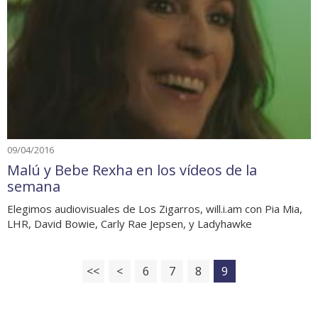
09/04/2016
Malú y Bebe Rexha en los vídeos de la
semana
Elegimos audiovisuales de Los Zigarros, will.i.am con Pia Mia,
LHR, David Bowie, Carly Rae Jepsen, y Ladyhawke
<<
<
6
7
8
9