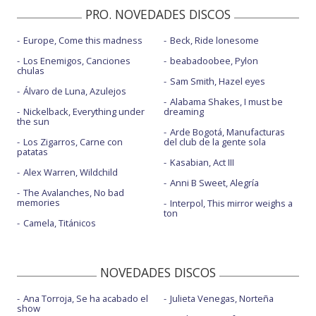
PRO. NOVEDADES DISCOS
Europe, Come this madness
Beck, Ride lonesome
Los Enemigos, Canciones
beabadoobee, Pylon
chulas
Sam Smith, Hazel eyes
Álvaro de Luna, Azulejos
Alabama Shakes, I must be
Nickelback, Everything under
dreaming
the sun
Arde Bogotá, Manufacturas
Los Zigarros, Carne con
del club de la gente sola
patatas
Kasabian, Act III
Alex Warren, Wildchild
Anni B Sweet, Alegría
The Avalanches, No bad
memories
Interpol, This mirror weighs a
ton
Camela, Titánicos
NOVEDADES DISCOS
Ana Torroja, Se ha acabado el
Julieta Venegas, Norteña
show