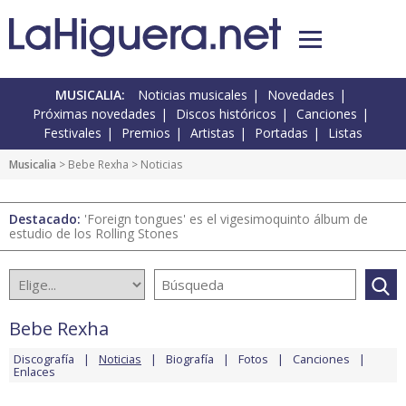
MUSICALIA:
Noticias musicales
Novedades
Próximas novedades
Discos históricos
Canciones
Festivales
Premios
Artistas
Portadas
Listas
Musicalia
>
Bebe Rexha
> Noticias
Destacado:
'Foreign tongues' es el vigesimoquinto álbum de
estudio de los Rolling Stones
Bebe Rexha
Discografía
Noticias
Biografía
Fotos
Canciones
Enlaces