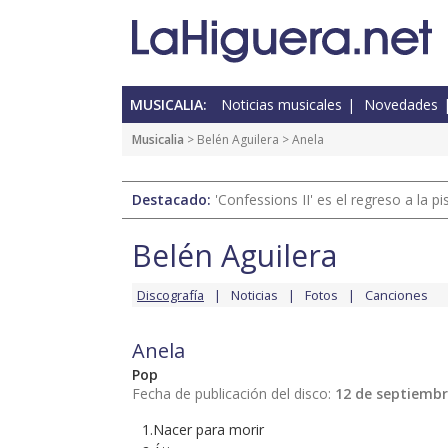
MUSICALIA:
Noticias musicales
Novedades
Musicalia
>
Belén Aguilera
> Anela
Destacado:
'Confessions II' es el regreso a la 
Belén Aguilera
Discografía
Noticias
Fotos
Canciones
Anela
Pop
Fecha de publicación del disco:
12 de septiembr
1.Nacer para morir