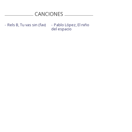
CANCIONES
Rels B, Tu vas sin (fav)
Pablo López, El niño
del espacio