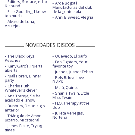
Editors, Surface, echo
Arde Bogotá,
& sound
Manufacturas del club
Ellie Goulding, I know
de la gente sola
too much
Anni B Sweet, Alegría
Álvaro de Luna,
Azulejos
NOVEDADES DISCOS
The Black Keys,
Quevedo, El baifo
Peaches!
Foo Fighters, Your
Kany García, Puerta
favorite toy
abierta
Juanes, JuanesTeban
Niall Horan, Dinner
Rels B: love love
party
FLAKK
Charlie Puth,
Malú, Quince
Whatever's clever
Shania Twain, Little
Ana Torroja, Se ha
Miss Twain
acabado el show
FLO, Therapy at the
Bunbury, De un siglo
club
anterior
Julieta Venegas,
Triángulo de Amor
Norteña
Bizarro, Mi catedral
James Blake, Trying
times