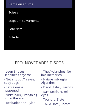
Dama en apuros
Eclipse
Eclipse + Salvamento
Laberinto
Soledad
PRO. NOVEDADES DISCOS
Leon Bridges,
The Avalanches, No
Happiness anytime
bad memories
Nothing but Thieves,
Natalie Imbruglia,
Stray dogs
Algorithm
Eels, Cookie
David Bisbal, Eternos
happened
Sam Smith, Hazel
Nickelback, Everything
eyes
under the sun
Toundra, Siete
beabadoobee, Pylon
Tokio Hotel, Encore