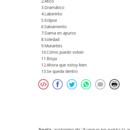
2.Ático
3.Dramático
4.Laberinto
5.Eclipse
6.Salvamento
7.Dama en apuros
8.Soledad
9.Mutantes
10.Cómo puedo volver
11.Bruja
12.Ahora que estoy bien
13.Se queda dentro
Anela
, acrónimo de 'Aunque no exista la ar