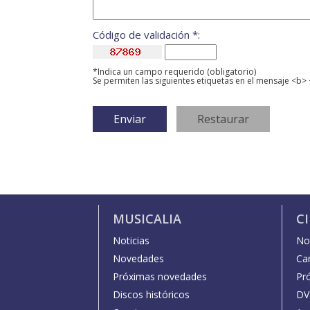
Código de validación *:
*Indica un campo requerido (obligatorio)
Se permiten las siguientes etiquetas en el mensaje <b> 
MUSICALIA
C
Noticias
Not
Novedades
Car
Próximas novedades
Pr
Discos históricos
DV