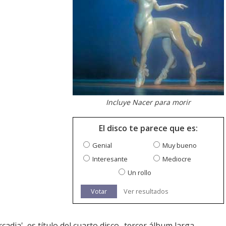
Incluye Nacer para morir
El disco te parece que es:
Genial
Muy bueno
Interesante
Mediocre
Un rollo
Votar
Ver resultados
cadia', es título del cuarto disco -tercer álbum larga