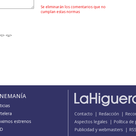
Se eliminarán los comentarios que no
cumplan estas normas
<i> <u>
INEMANÍA
icias
telera
Contacto
Redacción
Reco
óximos estrenos
Aspectos legales
Política de
D
Publicidad y webmasters
RS