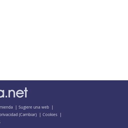
mienda
Sugiere una web
 privacidad
(
Cambiar
)
Cookies
S