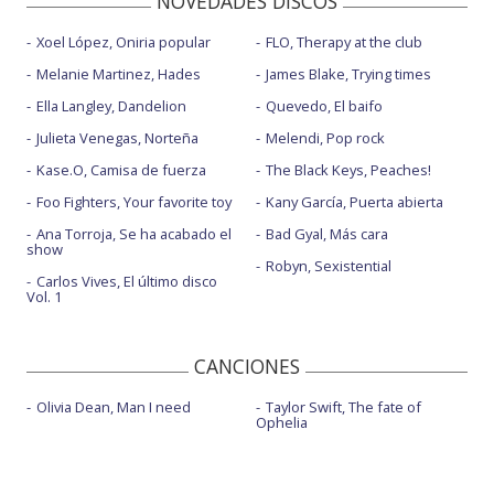
NOVEDADES DISCOS
Xoel López, Oniria popular
FLO, Therapy at the club
Melanie Martinez, Hades
James Blake, Trying times
Ella Langley, Dandelion
Quevedo, El baifo
Julieta Venegas, Norteña
Melendi, Pop rock
Kase.O, Camisa de fuerza
The Black Keys, Peaches!
Foo Fighters, Your favorite toy
Kany García, Puerta abierta
Ana Torroja, Se ha acabado el
Bad Gyal, Más cara
show
Robyn, Sexistential
Carlos Vives, El último disco
Vol. 1
CANCIONES
Olivia Dean, Man I need
Taylor Swift, The fate of
Ophelia