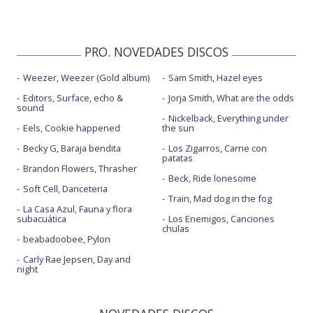
PRO. NOVEDADES DISCOS
Weezer, Weezer (Gold album)
Sam Smith, Hazel eyes
Editors, Surface, echo &
Jorja Smith, What are the odds
sound
Nickelback, Everything under
Eels, Cookie happened
the sun
Becky G, Baraja bendita
Los Zigarros, Carne con
patatas
Brandon Flowers, Thrasher
Beck, Ride lonesome
Soft Cell, Danceteria
Train, Mad dog in the fog
La Casa Azul, Fauna y flora
subacuática
Los Enemigos, Canciones
chulas
beabadoobee, Pylon
Carly Rae Jepsen, Day and
night