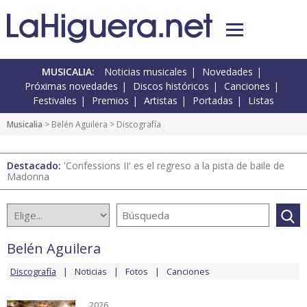
MUSICALIA:
Noticias musicales
Novedades
Próximas novedades
Discos históricos
Canciones
Festivales
Premios
Artistas
Portadas
Listas
Musicalia
>
Belén Aguilera
> Discografía
Destacado:
'Confessions II' es el regreso a la pista de baile de
Madonna
Belén Aguilera
Discografía
Noticias
Fotos
Canciones
2026