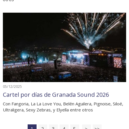
05/12/2025
Cartel por días de Granada Sound 2026
Con Fangoria, La La Love You, Belén Aguilera, Pignoise, Siloé,
Ultraligera, Sexy Zebras, y Elyella entre otros
1
2
3
4
5
>
>>