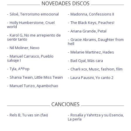
NOVEDADES DISCOS
Siloé, Terrorismo emocional
Madonna, Confessions II
Holly Humberstone, Cruel
The Black Keys, Peaches!
world
Ariana Grande, Petal
Karol G, No me arrepiento de
sentir tanto
Gracie Abrams, Daughter from
hell
Nil Moliner, Nexo
Melanie Martinez, Hades
Manuel Carrasco, Pueblo
salvaje I
Bad Gyal, Más cara
Tyla, A*Pop
Charli xcx, Music, fashion, film
Shania Twain, Little Miss Twain
Laura Pausini, Yo canto 2
Manuel Turizo, Apambichao
CANCIONES
Rels B, Tu vas sin (fav)
Rosalía y Yahritza y su Esencia,
La perla