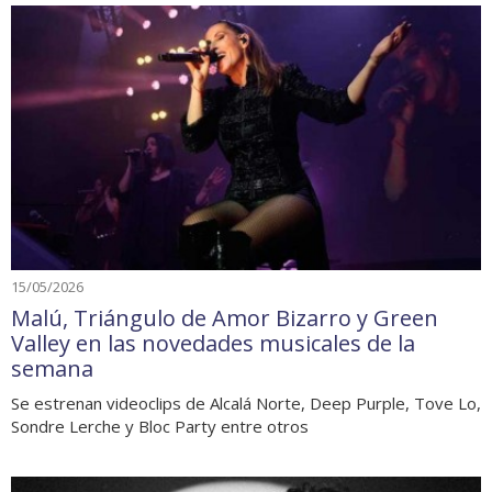
15/05/2026
Malú, Triángulo de Amor Bizarro y Green
Valley en las novedades musicales de la
semana
Se estrenan videoclips de Alcalá Norte, Deep Purple, Tove Lo,
Sondre Lerche y Bloc Party entre otros