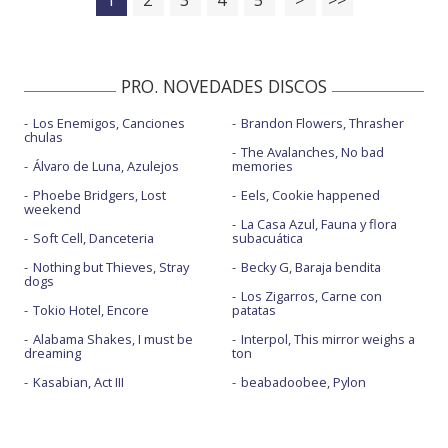
PRO. NOVEDADES DISCOS
Los Enemigos, Canciones
Brandon Flowers, Thrasher
chulas
The Avalanches, No bad
Álvaro de Luna, Azulejos
memories
Phoebe Bridgers, Lost
Eels, Cookie happened
weekend
La Casa Azul, Fauna y flora
Soft Cell, Danceteria
subacuática
Nothing but Thieves, Stray
Becky G, Baraja bendita
dogs
Los Zigarros, Carne con
Tokio Hotel, Encore
patatas
Alabama Shakes, I must be
Interpol, This mirror weighs a
dreaming
ton
Kasabian, Act III
beabadoobee, Pylon