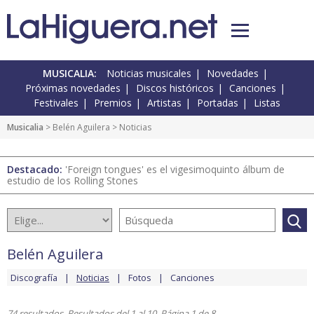
MUSICALIA:
Noticias musicales
Novedades
Próximas novedades
Discos históricos
Canciones
Festivales
Premios
Artistas
Portadas
Listas
Musicalia
>
Belén Aguilera
> Noticias
Destacado:
'Foreign tongues' es el vigesimoquinto álbum de
estudio de los Rolling Stones
Belén Aguilera
Discografía
Noticias
Fotos
Canciones
74 resultados. Resultados del 1 al 10. Página 1 de 8