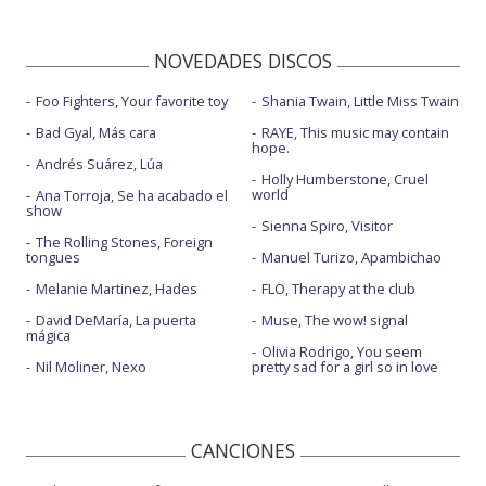
NOVEDADES DISCOS
Foo Fighters, Your favorite toy
Shania Twain, Little Miss Twain
Bad Gyal, Más cara
RAYE, This music may contain
hope.
Andrés Suárez, Lúa
Holly Humberstone, Cruel
world
Ana Torroja, Se ha acabado el
show
Sienna Spiro, Visitor
The Rolling Stones, Foreign
tongues
Manuel Turizo, Apambichao
Melanie Martinez, Hades
FLO, Therapy at the club
David DeMaría, La puerta
Muse, The wow! signal
mágica
Olivia Rodrigo, You seem
Nil Moliner, Nexo
pretty sad for a girl so in love
CANCIONES