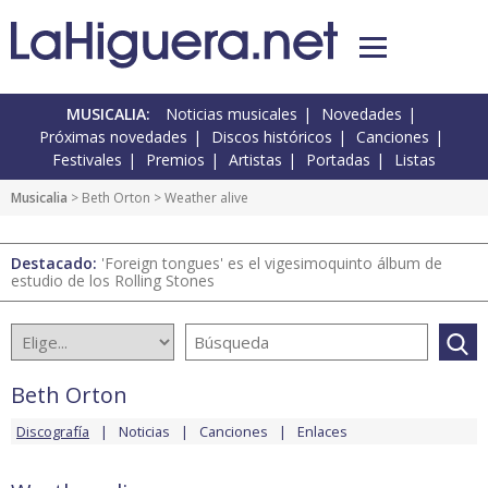
MUSICALIA:
Noticias musicales
Novedades
Próximas novedades
Discos históricos
Canciones
Festivales
Premios
Artistas
Portadas
Listas
Musicalia
>
Beth Orton
> Weather alive
Destacado:
'Foreign tongues' es el vigesimoquinto álbum de
estudio de los Rolling Stones
Beth Orton
Discografía
Noticias
Canciones
Enlaces