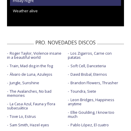
Friday night
Weather alive
PRO. NOVEDADES DISCOS
Roger Taylor, Violence insane
Los Zigarros, Carne con
in a beautiful world
patatas
Train, Mad dog in the fog
Soft Cell, Danceteria
Álvaro de Luna, Azulejos
David Bisbal, Eternos
Jungle, Sunshine
Brandon Flowers, Thrasher
The Avalanches, No bad
Toundra, Siete
memories
Leon Bridges, Happiness
La Casa Azul, Fauna y flora
anytime
subacuática
Ellie Goulding, I know too
Tove Lo, Estrus
much
Sam Smith, Hazel eyes
Pablo López, El cuatro