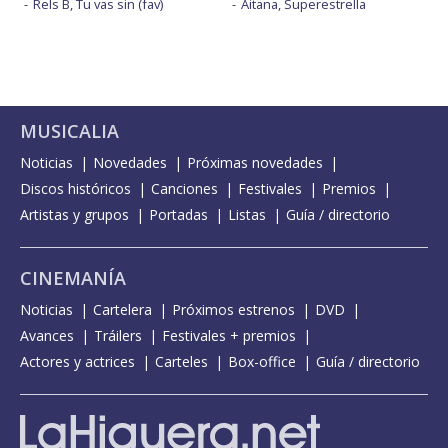
Rels B, Tu vas sin (fav)
Aitana, Superestrella
MUSICALIA
Noticias
Novedades
Próximas novedades
Discos históricos
Canciones
Festivales
Premios
Artistas y grupos
Portadas
Listas
Guía / directorio
CINEMANÍA
Noticias
Cartelera
Próximos estrenos
DVD
Avances
Tráilers
Festivales + premios
Actores y actrices
Carteles
Box-office
Guía / directorio