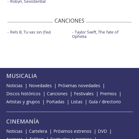
Robyn, Sexistential
CANCIONES
Rels B, Tu vas sin (fav)
Taylor Swift, The fate of
Ophelia
MUSICALIA
Noticias
Novedades
Próximas novedades
Discos históricos
Canciones
Festivales
Premios
Artistas y grupos
Portadas
Listas
Guía / directorio
CINEMANÍA
Noticias
Cartelera
Próximos estrenos
DVD