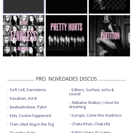
PRO. NOVEDADES DISCOS
Soft Cell, Danceteria
Editors, Surface, echo &
sound
Kasabian, Act III
Alabama Shakes, I must be
dreaming
beabadoobee, Pylon
Europe, Come this madness
Eels, Cookie happened
Chaka Khan, Chakzilla
Train, Mad dog in the fog
Pablo López, El cuatro
Toundra, Siete