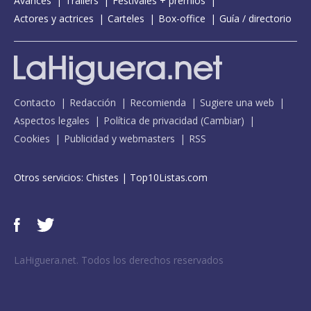
Avances
Tráilers
Festivales + premios
Actores y actrices
Carteles
Box-office
Guía / directorio
Contacto
Redacción
Recomienda
Sugiere una web
Aspectos legales
Política de privacidad
(
Cambiar
)
Cookies
Publicidad y webmasters
RSS
Otros servicios:
Chistes
|
Top10Listas.com
LaHiguera.net. Todos los derechos reservados