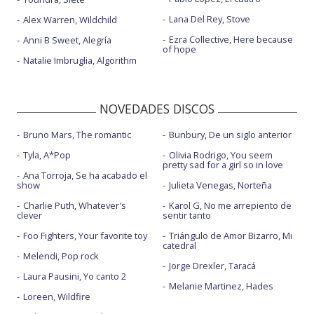
Lana Del Rey, Stove
Alex Warren, Wildchild
Ezra Collective, Here because
Anni B Sweet, Alegría
of hope
Natalie Imbruglia, Algorithm
NOVEDADES DISCOS
Bruno Mars, The romantic
Bunbury, De un siglo anterior
Tyla, A*Pop
Olivia Rodrigo, You seem
pretty sad for a girl so in love
Ana Torroja, Se ha acabado el
show
Julieta Venegas, Norteña
Charlie Puth, Whatever's
Karol G, No me arrepiento de
clever
sentir tanto
Foo Fighters, Your favorite toy
Triángulo de Amor Bizarro, Mi
catedral
Melendi, Pop rock
Jorge Drexler, Taracá
Laura Pausini, Yo canto 2
Melanie Martinez, Hades
Loreen, Wildfire