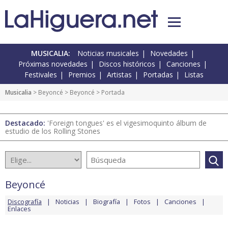
MUSICALIA:
Noticias musicales
Novedades
Próximas novedades
Discos históricos
Canciones
Festivales
Premios
Artistas
Portadas
Listas
Musicalia
>
Beyoncé
>
Beyoncé
> Portada
Destacado:
'Foreign tongues' es el vigesimoquinto álbum de
estudio de los Rolling Stones
Beyoncé
Discografía
Noticias
Biografía
Fotos
Canciones
Enlaces