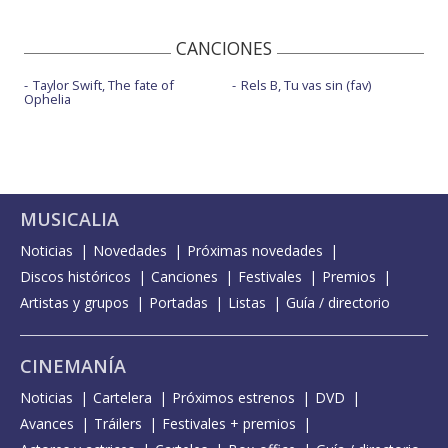
CANCIONES
Taylor Swift, The fate of
Rels B, Tu vas sin (fav)
Ophelia
MUSICALIA
Noticias
Novedades
Próximas novedades
Discos históricos
Canciones
Festivales
Premios
Artistas y grupos
Portadas
Listas
Guía / directorio
CINEMANÍA
Noticias
Cartelera
Próximos estrenos
DVD
Avances
Tráilers
Festivales + premios