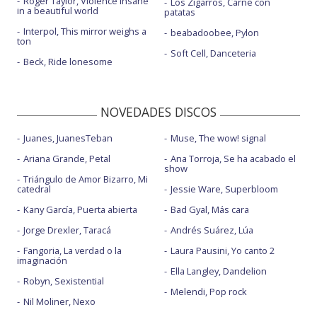
Roger Taylor, Violence insane
Los Zigarros, Carne con
Wish you were gay - Live
in a beautiful world
patatas
Interpol, This mirror weighs a
Xanny
beabadoobee, Pylon
ton
Soft Cell, Danceteria
You should see me in a crown
Beck, Ride lonesome
You should see me in a crown - Live From Austin C.
NOVEDADES DISCOS
Juanes, JuanesTeban
Muse, The wow! signal
Ariana Grande, Petal
Ana Torroja, Se ha acabado el
show
Triángulo de Amor Bizarro, Mi
catedral
Jessie Ware, Superbloom
Kany García, Puerta abierta
Bad Gyal, Más cara
Jorge Drexler, Taracá
Andrés Suárez, Lúa
Fangoria, La verdad o la
Laura Pausini, Yo canto 2
imaginación
Ella Langley, Dandelion
Robyn, Sexistential
Melendi, Pop rock
Nil Moliner, Nexo