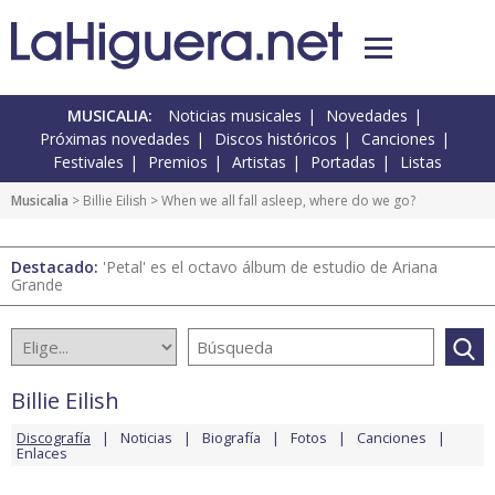
MUSICALIA:
Noticias musicales
Novedades
Próximas novedades
Discos históricos
Canciones
Festivales
Premios
Artistas
Portadas
Listas
Musicalia
>
Billie Eilish
> When we all fall asleep, where do we go?
Destacado:
'Petal' es el octavo álbum de estudio de Ariana
Grande
Billie Eilish
Discografía
Noticias
Biografía
Fotos
Canciones
Enlaces