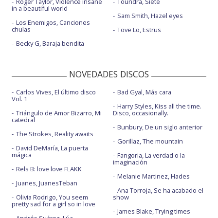
Roger Taylor, Violence insane
Toundra, Siete
in a beautiful world
Sam Smith, Hazel eyes
Los Enemigos, Canciones
chulas
Tove Lo, Estrus
Becky G, Baraja bendita
NOVEDADES DISCOS
Carlos Vives, El último disco
Bad Gyal, Más cara
Vol. 1
Harry Styles, Kiss all the time.
Triángulo de Amor Bizarro, Mi
Disco, occasionally.
catedral
Bunbury, De un siglo anterior
The Strokes, Reality awaits
Gorillaz, The mountain
David DeMaría, La puerta
mágica
Fangoria, La verdad o la
imaginación
Rels B: love love FLAKK
Melanie Martinez, Hades
Juanes, JuanesTeban
Ana Torroja, Se ha acabado el
Olivia Rodrigo, You seem
show
pretty sad for a girl so in love
James Blake, Trying times
Andrés Suárez, Lúa