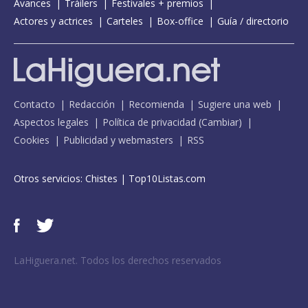
Avances
Tráilers
Festivales + premios
Actores y actrices
Carteles
Box-office
Guía / directorio
Contacto
Redacción
Recomienda
Sugiere una web
Aspectos legales
Política de privacidad
(
Cambiar
)
Cookies
Publicidad y webmasters
RSS
Otros servicios:
Chistes
|
Top10Listas.com
LaHiguera.net. Todos los derechos reservados