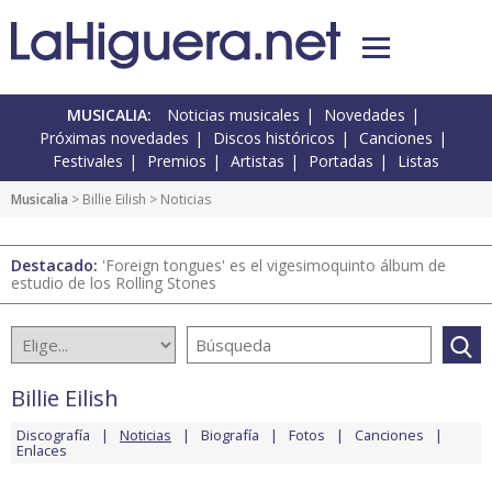
MUSICALIA:
Noticias musicales
Novedades
Próximas novedades
Discos históricos
Canciones
Festivales
Premios
Artistas
Portadas
Listas
Musicalia
>
Billie Eilish
> Noticias
Destacado:
'Foreign tongues' es el vigesimoquinto álbum de
estudio de los Rolling Stones
Billie Eilish
Discografía
Noticias
Biografía
Fotos
Canciones
Enlaces