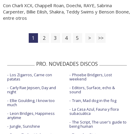
Con Charli XCX, Chappell Roan, Doechii, RAYE, Sabrina
Carpenter, Billie Eilish, Shakira, Teddy Swims y Benson Boone,
entre otros
1
2
3
4
5
>
>>
PRO. NOVEDADES DISCOS
Los Zigarros, Carne con
Phoebe Bridgers, Lost
patatas
weekend
Carly Rae Jepsen, Day and
Editors, Surface, echo &
night
sound
Ellie Goulding, I know too
Train, Mad dog in the fog
much
La Casa Azul, Fauna y flora
Leon Bridges, Happiness
subacuática
anytime
The Script, The user's guide to
Jungle, Sunshine
being human