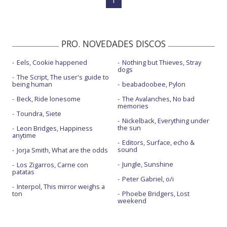
PRO. NOVEDADES DISCOS
Eels, Cookie happened
Nothing but Thieves, Stray
dogs
The Script, The user's guide to
being human
beabadoobee, Pylon
Beck, Ride lonesome
The Avalanches, No bad
memories
Toundra, Siete
Nickelback, Everything under
the sun
Leon Bridges, Happiness
anytime
Editors, Surface, echo &
sound
Jorja Smith, What are the odds
Jungle, Sunshine
Los Zigarros, Carne con
patatas
Peter Gabriel, o/i
Interpol, This mirror weighs a
ton
Phoebe Bridgers, Lost
weekend