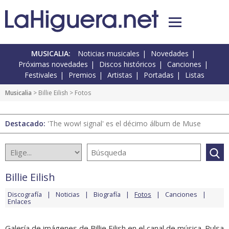
MUSICALIA:
Noticias musicales
Novedades
Próximas novedades
Discos históricos
Canciones
Festivales
Premios
Artistas
Portadas
Listas
Musicalia
>
Billie Eilish
> Fotos
Destacado:
'The wow! signal' es el décimo álbum de Muse
Billie Eilish
Discografía
Noticias
Biografía
Fotos
Canciones
Enlaces
Galería de imágenes de Billie Eilish en el canal de música. Pulsa