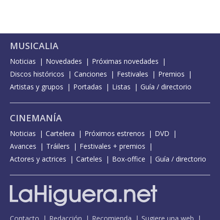
MUSICALIA
Noticias
Novedades
Próximas novedades
Discos históricos
Canciones
Festivales
Premios
Artistas y grupos
Portadas
Listas
Guía / directorio
CINEMANÍA
Noticias
Cartelera
Próximos estrenos
DVD
Avances
Tráilers
Festivales + premios
Actores y actrices
Carteles
Box-office
Guía / directorio
Contacto
Redacción
Recomienda
Sugiere una web