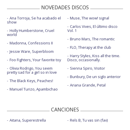
NOVEDADES DISCOS
Ana Torroja, Se ha acabado el
Muse, The wow! signal
show
Carlos Vives, El último disco
Holly Humberstone, Cruel
Vol. 1
world
Bruno Mars, The romantic
Madonna, Confessions II
FLO, Therapy at the club
Jessie Ware, Superbloom
Harry Styles, Kiss all the time.
Foo Fighters, Your favorite toy
Disco, occasionally.
Olivia Rodrigo, You seem
Sienna Spiro, Visitor
pretty sad for a girl so in love
Bunbury, De un siglo anterior
The Black Keys, Peaches!
Ariana Grande, Petal
Manuel Turizo, Apambichao
CANCIONES
Aitana, Superestrella
Rels B, Tu vas sin (fav)