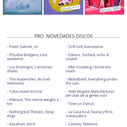
PRO. NOVEDADES DISCOS
Peter Gabriel, o/i
Soft Cell, Danceteria
Phoebe Bridgers, Lost
Editors, Surface, echo &
weekend
sound
Los Enemigos, Canciones
Ellie Goulding, I know too
chulas
much
The Avalanches, No bad
Nickelback, Everything under
memories
the sun
Tokio Hotel, Encore
Arde Bogotá, Manufacturas
del club de la gente sola
Interpol, This mirror weighs a
ton
Tove Lo, Estrus
Nothing but Thieves, Stray
La Casa Azul, Fauna y flora
dogs
subacuática
Kasabian, Act III
Camela, Titánicos