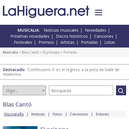
MUSICALIA:
Noticias musicales
Novedades
Próximas novedades
Discos históricos
Canciones
Festivales
Premios
Artistas
Portadas
Listas
Musicalia
>
Blas Cantó
>
El príncipe
> Portada
Destacado:
'Confessions II' es el regreso a la pista de baile de
Madonna
Blas Cantó
Discografía
Noticias
Fotos
Canciones
Enlaces