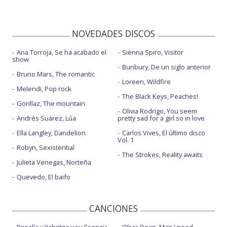
NOVEDADES DISCOS
Ana Torroja, Se ha acabado el
Sienna Spiro, Visitor
show
Bunbury, De un siglo anterior
Bruno Mars, The romantic
Loreen, Wildfire
Melendi, Pop rock
The Black Keys, Peaches!
Gorillaz, The mountain
Olivia Rodrigo, You seem
Andrés Suárez, Lúa
pretty sad for a girl so in love
Ella Langley, Dandelion
Carlos Vives, El último disco
Vol. 1
Robyn, Sexistential
The Strokes, Reality awaits
Julieta Venegas, Norteña
Quevedo, El baifo
CANCIONES
Rosalía y Yahritza y su Esencia,
Olivia Dean, Man I need