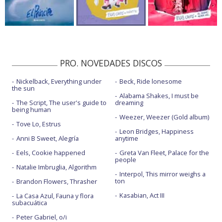
PRO. NOVEDADES DISCOS
Nickelback, Everything under
Beck, Ride lonesome
the sun
Alabama Shakes, I must be
The Script, The user's guide to
dreaming
being human
Weezer, Weezer (Gold album)
Tove Lo, Estrus
Leon Bridges, Happiness
Anni B Sweet, Alegría
anytime
Eels, Cookie happened
Greta Van Fleet, Palace for the
people
Natalie Imbruglia, Algorithm
Interpol, This mirror weighs a
ton
Brandon Flowers, Thrasher
Kasabian, Act III
La Casa Azul, Fauna y flora
subacuática
Peter Gabriel, o/i