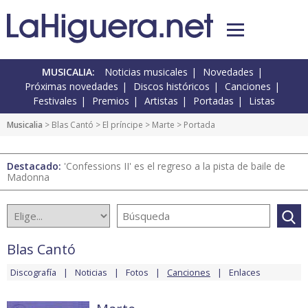
MUSICALIA:
Noticias musicales
Novedades
Próximas novedades
Discos históricos
Canciones
Festivales
Premios
Artistas
Portadas
Listas
Musicalia
>
Blas Cantó
>
El príncipe
>
Marte
> Portada
Destacado:
'Confessions II' es el regreso a la pista de baile de
Madonna
Blas Cantó
Discografía
Noticias
Fotos
Canciones
Enlaces