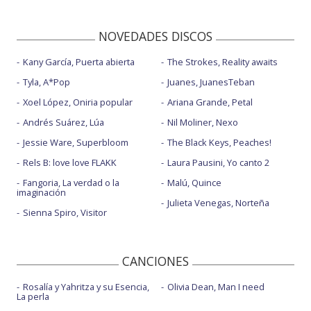
NOVEDADES DISCOS
Kany García, Puerta abierta
The Strokes, Reality awaits
Tyla, A*Pop
Juanes, JuanesTeban
Xoel López, Oniria popular
Ariana Grande, Petal
Andrés Suárez, Lúa
Nil Moliner, Nexo
Jessie Ware, Superbloom
The Black Keys, Peaches!
Rels B: love love FLAKK
Laura Pausini, Yo canto 2
Fangoria, La verdad o la
Malú, Quince
imaginación
Julieta Venegas, Norteña
Sienna Spiro, Visitor
CANCIONES
Rosalía y Yahritza y su Esencia,
Olivia Dean, Man I need
La perla