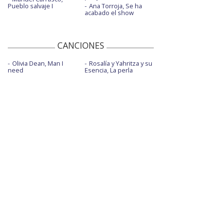
Pueblo salvaje I
Ana Torroja, Se ha
acabado el show
Muñeco de nieve - con letra
No me conoces
CANCIONES
No me conoces - ¡Feliz 2026!
Olivia Dean, Man I
Rosalía y Yahritza y su
No volveré (A seguir tus pasos)
need
Esencia, La perla
No volveré (A seguir tus pasos) - acústico
Nuestra canción - visualizer con letra
Para qué
Será Navidad - con invitados para UNICEF
Si te vas
Tantos bailes - con Marta Soto
Todo vuelve a empezar - con letra
Tú nunca me has querido - ¡Feliz 2025!