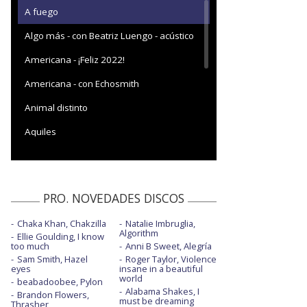
A fuego
Algo más - con Beatriz Luengo - acústico
Americana - ¡Feliz 2022!
Americana - con Echosmith
Animal distinto
Aquiles
Complicado - acústico
Cúrame - con Nia
PRO. NOVEDADES DISCOS
Dejarte ir - acústico
Chaka Khan, Chakzilla
Natalie Imbruglia,
Desierto en Navidad - visualizer
Algorithm
Ellie Goulding, I know
too much
Anni B Sweet, Alegría
Drunk and irresponsible
Sam Smith, Hazel
Roger Taylor, Violence
eyes
insane in a beautiful
El bueno acaba mal
world
beabadoobee, Pylon
Alabama Shakes, I
Brandon Flowers,
El bueno acaba mal - ¡Feliz 2023!
must be dreaming
Thrasher