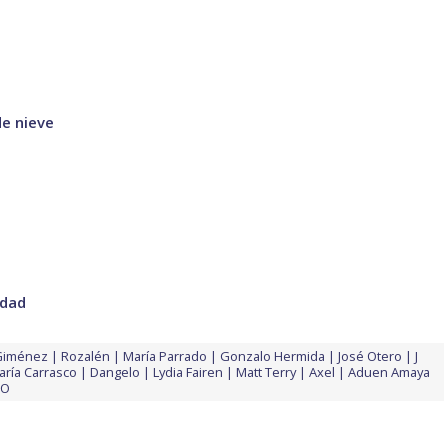
e nieve
idad
Giménez
Rozalén
María Parrado
Gonzalo Hermida
José Otero
J
aría Carrasco
Dangelo
Lydia Fairen
Matt Terry
Axel
Aduen Amaya
ZO