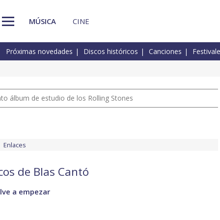
MÚSICA
CINE
Próximas novedades
Discos históricos
Canciones
Festival
nto álbum de estudio de los Rolling Stones
Enlaces
scos de Blas Cantó
elve a empezar