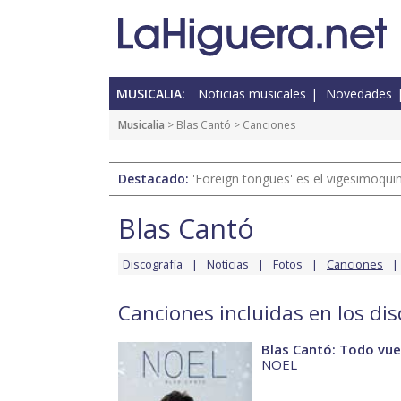
MUSICALIA:
Noticias musicales
Novedades
Musicalia
>
Blas Cantó
> Canciones
Destacado:
'Foreign tongues' es el vigesimoqui
Blas Cantó
Discografía
Noticias
Fotos
Canciones
Canciones incluidas en los di
Blas Cantó: Todo vu
NOEL