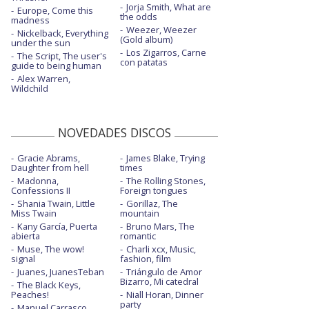
Jorja Smith, What are
Europe, Come this
Él no soy yo
the odds
madness
Weezer, Weezer
Nickelback, Everything
(Gold album)
Él no soy yo - acústico
under the sun
Los Zigarros, Carne
The Script, The user's
con patatas
El perdedor - con YADAM
guide to being human
Alex Warren,
Wildchild
I'll stay
I'll stay - con James Newman
NOVEDADES DISCOS
In your bed
Gracie Abrams,
James Blake, Trying
La stessa lingua - con Emma Muscat
Daughter from hell
times
Madonna,
The Rolling Stones,
Las cosas claras - con Carmen DeLeon
Confessions II
Foreign tongues
Shania Twain, Little
Gorillaz, The
Madre - con Yotuel
Miss Twain
mountain
Kany García, Puerta
Bruno Mars, The
Marte - Visual
abierta
romantic
Muse, The wow!
Charli xcx, Music,
Memoria - con la letra
signal
fashion, film
Juanes, JuanesTeban
Triángulo de Amor
Bizarro, Mi catedral
Memoria - Destino Eurovisión
The Black Keys,
Peaches!
Niall Horan, Dinner
party
Mi luz - con Pastora Soler
Manuel Carrasco,