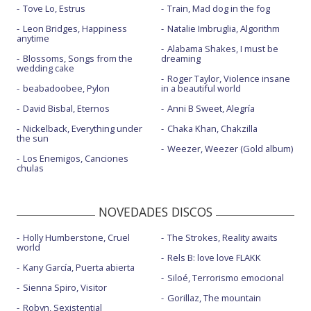
Tove Lo, Estrus
Train, Mad dog in the fog
Leon Bridges, Happiness
Natalie Imbruglia, Algorithm
anytime
Alabama Shakes, I must be
Blossoms, Songs from the
dreaming
wedding cake
Roger Taylor, Violence insane
beabadoobee, Pylon
in a beautiful world
David Bisbal, Eternos
Anni B Sweet, Alegría
Nickelback, Everything under
Chaka Khan, Chakzilla
the sun
Weezer, Weezer (Gold album)
Los Enemigos, Canciones
chulas
NOVEDADES DISCOS
Holly Humberstone, Cruel
The Strokes, Reality awaits
world
Rels B: love love FLAKK
Kany García, Puerta abierta
Siloé, Terrorismo emocional
Sienna Spiro, Visitor
Gorillaz, The mountain
Robyn, Sexistential