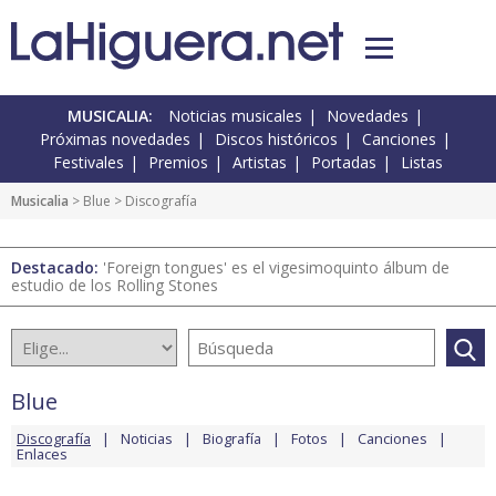
MUSICALIA:
Noticias musicales
Novedades
Próximas novedades
Discos históricos
Canciones
Festivales
Premios
Artistas
Portadas
Listas
Musicalia
>
Blue
> Discografía
Destacado:
'Foreign tongues' es el vigesimoquinto álbum de
estudio de los Rolling Stones
Blue
Discografía
Noticias
Biografía
Fotos
Canciones
Enlaces