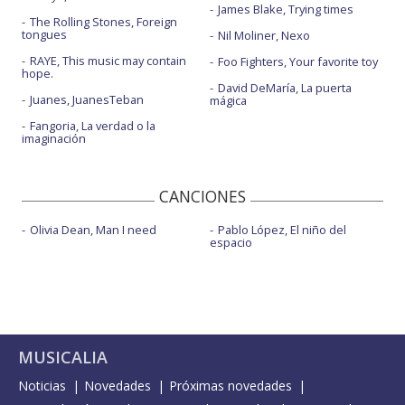
James Blake, Trying times
The Rolling Stones, Foreign
tongues
Nil Moliner, Nexo
RAYE, This music may contain
Foo Fighters, Your favorite toy
hope.
David DeMaría, La puerta
Juanes, JuanesTeban
mágica
Fangoria, La verdad o la
imaginación
CANCIONES
Olivia Dean, Man I need
Pablo López, El niño del
espacio
MUSICALIA
Noticias
Novedades
Próximas novedades