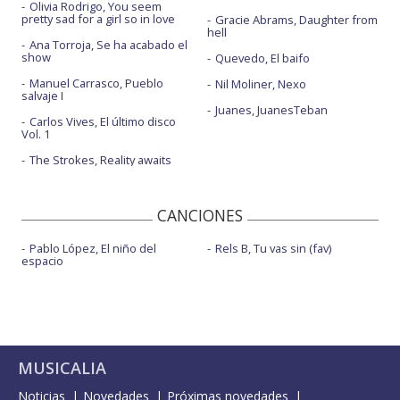
Olivia Rodrigo, You seem
pretty sad for a girl so in love
Gracie Abrams, Daughter from
hell
Ana Torroja, Se ha acabado el
show
Quevedo, El baifo
Manuel Carrasco, Pueblo
Nil Moliner, Nexo
salvaje I
Juanes, JuanesTeban
Carlos Vives, El último disco
Vol. 1
The Strokes, Reality awaits
CANCIONES
Pablo López, El niño del
Rels B, Tu vas sin (fav)
espacio
MUSICALIA
Noticias
Novedades
Próximas novedades