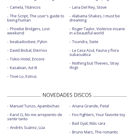
Camela, Titánicos
Lana Del Rey, Stove
The Script, The user's guide to
Alabama Shakes, I must be
being human
dreaming
Phoebe Bridgers, Lost
Roger Taylor, Violence insane
weekend
in a beautiful world
beabadoobee, Pylon
Toundra, Siete
David Bisbal, Eternos
La Casa Azul, Fauna y flora
subacuática
Tokio Hotel, Encore
Nothing but Thieves, Stray
dogs
Kasabian, Act III
Tove Lo, Estrus
NOVEDADES DISCOS
Manuel Turizo, Apambichao
Ariana Grande, Petal
Karol G, No me arrepiento de
Foo Fighters, Your favorite toy
sentir tanto
Bad Gyal, Más cara
Andrés Suárez, Lúa
Bruno Mars, The romantic