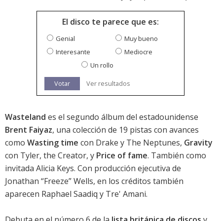
El disco te parece que es:
Genial
Muy bueno
Interesante
Mediocre
Un rollo
Votar
Ver resultados
Wasteland
es el segundo álbum del estadounidense
Brent Faiyaz
, una colección de 19 pistas con avances
como
Wasting time
con Drake y The Neptunes,
Gravity
con Tyler, the Creator, y
Price of fame
. También como
invitada Alicia Keys. Con producción ejecutiva de
Jonathan “Freeze” Wells, en los créditos también
aparecen Raphael Saadiq y Tre' Amani.
Debuta en el número 6 de la
lista británica de discos
y