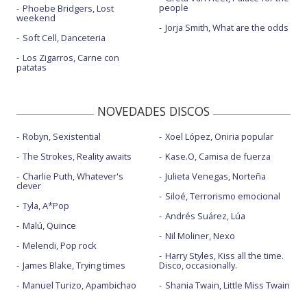
people
Phoebe Bridgers, Lost
weekend
Jorja Smith, What are the odds
Soft Cell, Danceteria
Los Zigarros, Carne con
patatas
NOVEDADES DISCOS
Robyn, Sexistential
Xoel López, Oniria popular
The Strokes, Reality awaits
Kase.O, Camisa de fuerza
Charlie Puth, Whatever's
Julieta Venegas, Norteña
clever
Siloé, Terrorismo emocional
Tyla, A*Pop
Andrés Suárez, Lúa
Malú, Quince
Nil Moliner, Nexo
Melendi, Pop rock
Harry Styles, Kiss all the time.
James Blake, Trying times
Disco, occasionally.
Manuel Turizo, Apambichao
Shania Twain, Little Miss Twain