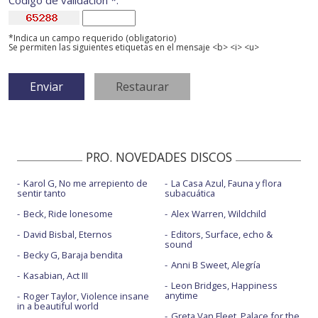
Código de validación *:
*Indica un campo requerido (obligatorio)
Se permiten las siguientes etiquetas en el mensaje <b> <i> <u>
PRO. NOVEDADES DISCOS
Karol G, No me arrepiento de
La Casa Azul, Fauna y flora
sentir tanto
subacuática
Beck, Ride lonesome
Alex Warren, Wildchild
David Bisbal, Eternos
Editors, Surface, echo &
sound
Becky G, Baraja bendita
Anni B Sweet, Alegría
Kasabian, Act III
Leon Bridges, Happiness
anytime
Roger Taylor, Violence insane
in a beautiful world
Greta Van Fleet, Palace for the