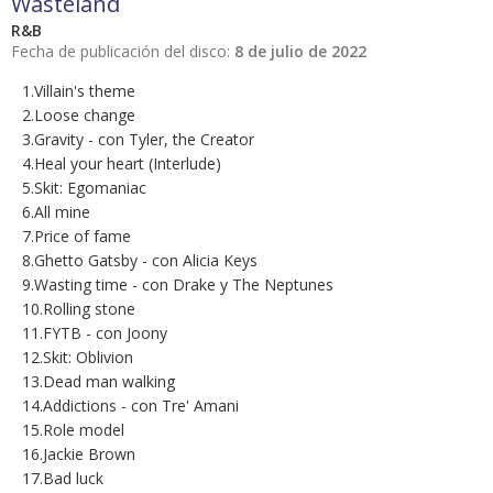
Wasteland
R&B
Fecha de publicación del disco:
8 de julio de 2022
1.Villain's theme
2.Loose change
3.Gravity - con Tyler, the Creator
4.Heal your heart (Interlude)
5.Skit: Egomaniac
6.All mine
7.Price of fame
8.Ghetto Gatsby - con Alicia Keys
9.Wasting time - con Drake y The Neptunes
10.Rolling stone
11.FYTB - con Joony
12.Skit: Oblivion
13.Dead man walking
14.Addictions - con Tre' Amani
15.Role model
16.Jackie Brown
17.Bad luck