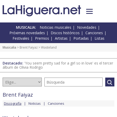
MUSICALIA:
Noticias musicales
Novedades
Próximas novedades
Discos históricos
Canciones
Festivales
Premios
Artistas
Portadas
Listas
Musicalia
>
Brent Faiyaz
> Wasteland
Destacado:
'You seem pretty sad for a girl so in love' es el tercer
álbum de Olivia Rodrigo
Brent Faiyaz
Discografía
Noticias
Canciones