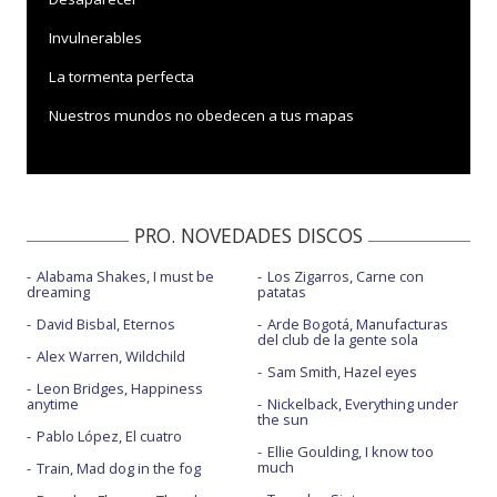
Invulnerables
La tormenta perfecta
Nuestros mundos no obedecen a tus mapas
PRO. NOVEDADES DISCOS
Alabama Shakes, I must be
Los Zigarros, Carne con
dreaming
patatas
David Bisbal, Eternos
Arde Bogotá, Manufacturas
del club de la gente sola
Alex Warren, Wildchild
Sam Smith, Hazel eyes
Leon Bridges, Happiness
anytime
Nickelback, Everything under
the sun
Pablo López, El cuatro
Ellie Goulding, I know too
much
Train, Mad dog in the fog