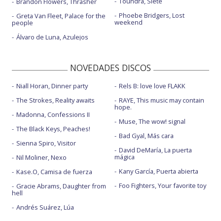
Toundra, Siete
Brandon Flowers, Thrasher
Phoebe Bridgers, Lost
Greta Van Fleet, Palace for the
weekend
people
Álvaro de Luna, Azulejos
NOVEDADES DISCOS
Niall Horan, Dinner party
Rels B: love love FLAKK
The Strokes, Reality awaits
RAYE, This music may contain
hope.
Madonna, Confessions II
Muse, The wow! signal
The Black Keys, Peaches!
Bad Gyal, Más cara
Sienna Spiro, Visitor
David DeMaría, La puerta
mágica
Nil Moliner, Nexo
Kany García, Puerta abierta
Kase.O, Camisa de fuerza
Foo Fighters, Your favorite toy
Gracie Abrams, Daughter from
hell
Andrés Suárez, Lúa