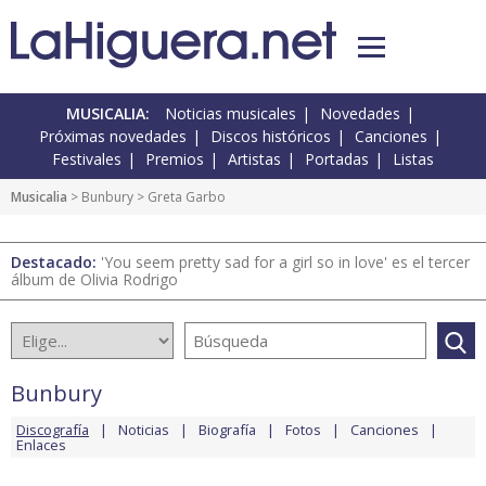
MUSICALIA:
Noticias musicales
Novedades
Próximas novedades
Discos históricos
Canciones
Festivales
Premios
Artistas
Portadas
Listas
Musicalia
>
Bunbury
> Greta Garbo
Destacado:
'You seem pretty sad for a girl so in love' es el tercer
álbum de Olivia Rodrigo
Bunbury
Discografía
Noticias
Biografía
Fotos
Canciones
Enlaces