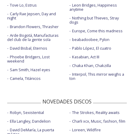
Tove Lo, Estrus
Leon Bridges, Happiness
anytime
Carly Rae Jepsen, Day and
night
Nothing but Thieves, Stray
dogs
Brandon Flowers, Thrasher
Europe, Come this madness
Arde Bogotá, Manufacturas
del club de la gente sola
beabadoobee, Pylon
David Bisbal, Eternos
Pablo López, El cuatro
Phoebe Bridgers, Lost
Kasabian, Act III
weekend
Chaka Khan, Chakzilla
Sam Smith, Hazel eyes
Interpol, This mirror weighs a
Camela, Titánicos
ton
NOVEDADES DISCOS
Robyn, Sexistential
The Strokes, Reality awaits
Ella Langley, Dandelion
Charli xcx, Music, fashion, film
David DeMaría, La puerta
Loreen, Wildfire