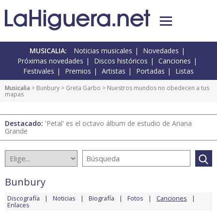
MUSICALIA:
Noticias musicales
Novedades
Próximas novedades
Discos históricos
Canciones
Festivales
Premios
Artistas
Portadas
Listas
Musicalia
>
Bunbury
>
Greta Garbo
> Nuestros mundos no obedecen a tus
mapas
Destacado:
'Petal' es el octavo álbum de estudio de Ariana
Grande
Bunbury
Discografía
Noticias
Biografía
Fotos
Canciones
Enlaces