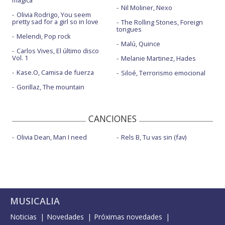
mágica
Nil Moliner, Nexo
Olivia Rodrigo, You seem
pretty sad for a girl so in love
The Rolling Stones, Foreign
tongues
Melendi, Pop rock
Malú, Quince
Carlos Vives, El último disco
Vol. 1
Melanie Martinez, Hades
Kase.O, Camisa de fuerza
Siloé, Terrorismo emocional
Gorillaz, The mountain
CANCIONES
Olivia Dean, Man I need
Rels B, Tu vas sin (fav)
MUSICALIA
Noticias
Novedades
Próximas novedades