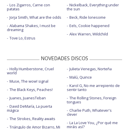
Los Zigarros, Carne con
Nickelback, Everything under
patatas
the sun
Jorja Smith, What are the odds
Beck, Ride lonesome
Alabama Shakes, I must be
Eels, Cookie happened
dreaming
Alex Warren, Wildchild
Tove Lo, Estrus
NOVEDADES DISCOS
Holly Humberstone, Cruel
Julieta Venegas, Norteña
world
Malú, Quince
Muse, The wow! signal
Karol G, No me arrepiento de
The Black Keys, Peaches!
sentir tanto
Juanes, JuanesTeban
The Rolling Stones, Foreign
tongues
David DeMaría, La puerta
mágica
Charlie Puth, Whatever's
clever
The Strokes, Reality awaits
La La Love You, ¿Por qué me
miráis así?
Triángulo de Amor Bizarro, Mi