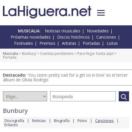
MUSICALIA:
Noticias musicales
Novedades
Próximas novedades
Discos históricos
Canciones
Festivales
Premios
Artistas
Portadas
Listas
Musicalia
>
Bunbury
>
Cuentas pendientes
>
Para llegar hasta aquí
>
Portada
Destacado:
'You seem pretty sad for a girl so in love' es el tercer
álbum de Olivia Rodrigo
Bunbury
Discografía
Noticias
Biografía
Fotos
Canciones
Enlaces