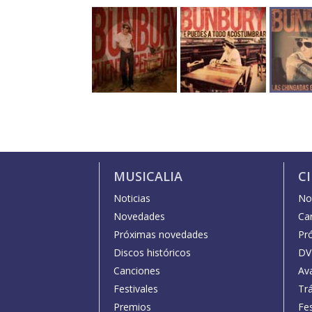
MUSICALIA
C
Noticias
Not
Novedades
Car
Próximas novedades
Pr
Discos históricos
DV
Canciones
Av
Festivales
Trá
Premios
Fe