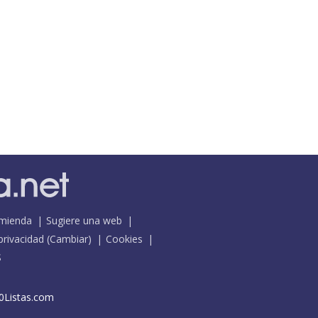
mienda
Sugiere una web
 privacidad
(
Cambiar
)
Cookies
S
0Listas.com