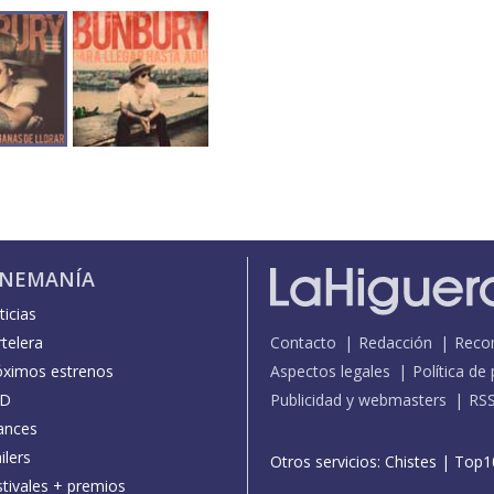
INEMANÍA
icias
telera
Contacto
Redacción
Reco
óximos estrenos
Aspectos legales
Política de
D
Publicidad y webmasters
RS
ances
ilers
Otros servicios:
Chistes
|
Top1
stivales + premios