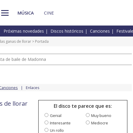
MÚSICA
CINE
Próximas novedades
Discos históricos
Canciones
Festival
das ganas de llorar
> Portada
pista de baile de Madonna
Canciones
Enlaces
 de llorar
El disco te parece que es:
Genial
Muy bueno
Interesante
Mediocre
Un rollo