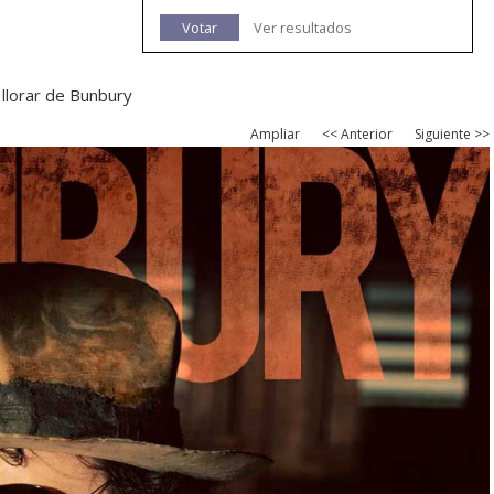
Votar
Ver resultados
 llorar de Bunbury
Ampliar
<< Anterior
Siguiente >>