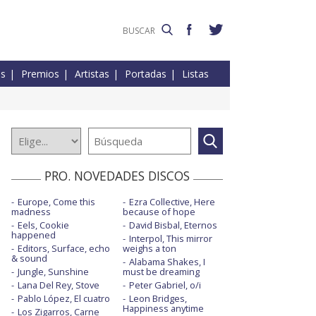
es
Premios
Artistas
Portadas
Listas
PRO. NOVEDADES DISCOS
Europe, Come this
Ezra Collective, Here
madness
because of hope
Eels, Cookie
David Bisbal, Eternos
happened
Interpol, This mirror
Editors, Surface, echo
weighs a ton
& sound
Alabama Shakes, I
Jungle, Sunshine
must be dreaming
Lana Del Rey, Stove
Peter Gabriel, o/i
Pablo López, El cuatro
Leon Bridges,
Happiness anytime
Los Zigarros, Carne