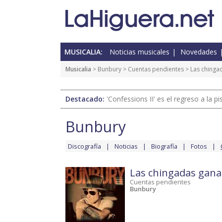
MUSICALIA:
Noticias musicales
Novedades
Musicalia
>
Bunbury
>
Cuentas pendientes
>
Las chinga
Destacado:
'Confessions II' es el regreso a la 
Bunbury
Discografía
Noticias
Biografía
Fotos
Las chingadas ganas
Cuentas pendientes
Bunbury