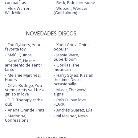
con patatas
Beck, Ride lonesome
Alex Warren,
Weezer, Weezer
Wildchild
(Gold album)
NOVEDADES DISCOS
Foo Fighters, Your
Xoel López, Oniria
favorite toy
popular
Malú, Quince
Jessie Ware,
Superbloom
Karol G, No me
arrepiento de sentir
Gorillaz, The
tanto
mountain
Melanie Martinez,
Harry Styles, Kiss all
Hades
the time. Disco,
occasionally.
Olivia Rodrigo, You
seem pretty sad for a
Muse, The wow!
girl so in love
signal
FLO, Therapy at the
Rels B: love love
club
FLAKK
Ariana Grande, Petal
Andrés Suárez, Lúa
Madonna,
Nil Moliner, Nexo
Confessions II