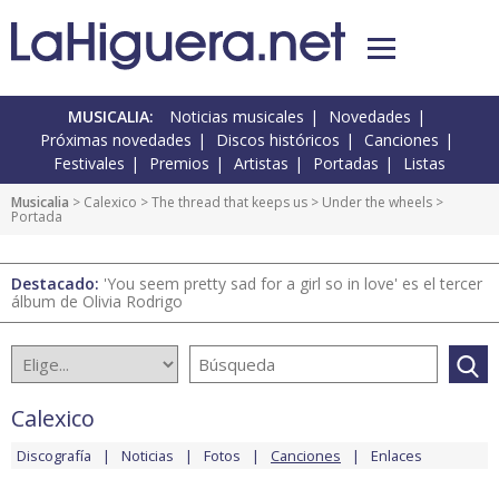
MUSICALIA:
Noticias musicales
Novedades
Próximas novedades
Discos históricos
Canciones
Festivales
Premios
Artistas
Portadas
Listas
Musicalia
>
Calexico
>
The thread that keeps us
>
Under the wheels
>
Portada
Destacado:
'You seem pretty sad for a girl so in love' es el tercer
álbum de Olivia Rodrigo
Calexico
Discografía
Noticias
Fotos
Canciones
Enlaces