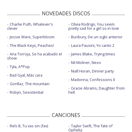
NOVEDADES DISCOS
Charlie Puth, Whatever's
Olivia Rodrigo, You seem
clever
pretty sad for a girl so in love
Jessie Ware, Superbloom
Bunbury, De un siglo anterior
The Black Keys, Peaches!
Laura Pausini, Yo canto 2
Ana Torroja, Se ha acabado el
James Blake, Trying times
show
Nil Moliner, Nexo
Tyla, A*Pop
Niall Horan, Dinner party
Bad Gyal, Más cara
Madonna, Confessions II
Gorillaz, The mountain
Gracie Abrams, Daughter from
Robyn, Sexistential
hell
CANCIONES
Rels B, Tu vas sin (fav)
Taylor Swift, The fate of
Ophelia