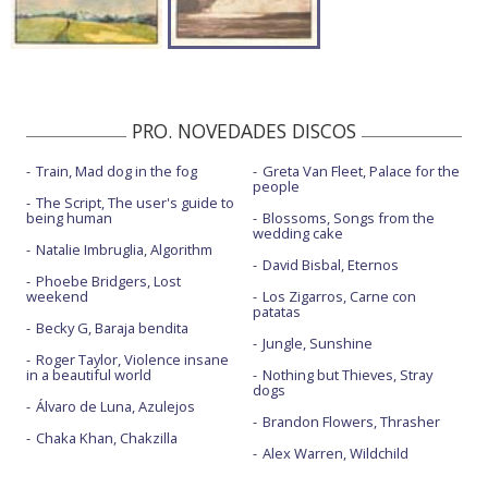
PRO. NOVEDADES DISCOS
Train, Mad dog in the fog
Greta Van Fleet, Palace for the
people
The Script, The user's guide to
being human
Blossoms, Songs from the
wedding cake
Natalie Imbruglia, Algorithm
David Bisbal, Eternos
Phoebe Bridgers, Lost
weekend
Los Zigarros, Carne con
patatas
Becky G, Baraja bendita
Jungle, Sunshine
Roger Taylor, Violence insane
in a beautiful world
Nothing but Thieves, Stray
dogs
Álvaro de Luna, Azulejos
Brandon Flowers, Thrasher
Chaka Khan, Chakzilla
Alex Warren, Wildchild