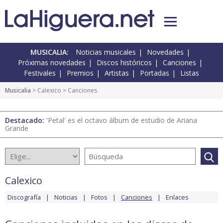
MUSICALIA:
Noticias musicales
Novedades
Próximas novedades
Discos históricos
Canciones
Festivales
Premios
Artistas
Portadas
Listas
Musicalia
>
Calexico
> Canciones
Destacado:
'Petal' es el octavo álbum de estudio de Ariana
Grande
Calexico
Discografía
Noticias
Fotos
Canciones
Enlaces