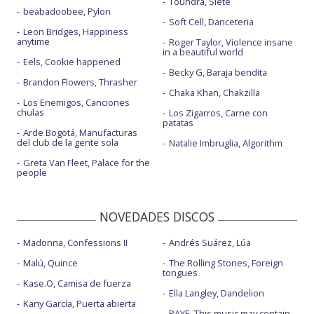
Toundra, Siete
beabadoobee, Pylon
Soft Cell, Danceteria
Leon Bridges, Happiness
anytime
Roger Taylor, Violence insane
in a beautiful world
Eels, Cookie happened
Becky G, Baraja bendita
Brandon Flowers, Thrasher
Chaka Khan, Chakzilla
Los Enemigos, Canciones
chulas
Los Zigarros, Carne con
patatas
Arde Bogotá, Manufacturas
del club de la gente sola
Natalie Imbruglia, Algorithm
Greta Van Fleet, Palace for the
people
NOVEDADES DISCOS
Madonna, Confessions II
Andrés Suárez, Lúa
Malú, Quince
The Rolling Stones, Foreign
tongues
Kase.O, Camisa de fuerza
Ella Langley, Dandelion
Kany García, Puerta abierta
RAYE, This music may contain