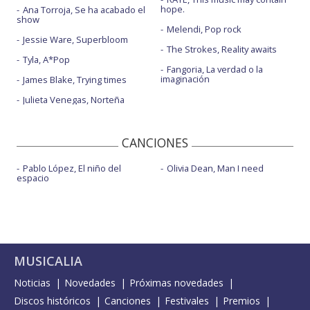
hope.
Ana Torroja, Se ha acabado el
show
Melendi, Pop rock
Jessie Ware, Superbloom
The Strokes, Reality awaits
Tyla, A*Pop
Fangoria, La verdad o la
imaginación
James Blake, Trying times
Julieta Venegas, Norteña
CANCIONES
Pablo López, El niño del
Olivia Dean, Man I need
espacio
MUSICALIA
Noticias
Novedades
Próximas novedades
Discos históricos
Canciones
Festivales
Premios