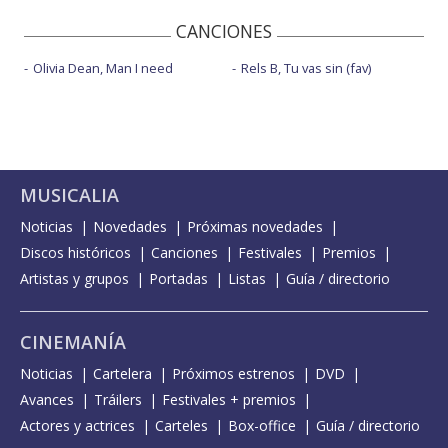
CANCIONES
Olivia Dean, Man I need
Rels B, Tu vas sin (fav)
MUSICALIA
Noticias
Novedades
Próximas novedades
Discos históricos
Canciones
Festivales
Premios
Artistas y grupos
Portadas
Listas
Guía / directorio
CINEMANÍA
Noticias
Cartelera
Próximos estrenos
DVD
Avances
Tráilers
Festivales + premios
Actores y actrices
Carteles
Box-office
Guía / directorio