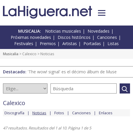
MUSICALIA:
Noticias musicales
Novedades
Próximas novedades
Discos históricos
Canciones
Festivales
Premios
Artistas
Portadas
Listas
Musicalia
>
Calexico
> Noticias
Destacado:
'The wow! signal' es el décimo álbum de Muse
Calexico
Discografía
Noticias
Fotos
Canciones
Enlaces
47 resultados. Resultados del 1 al 10. Página 1 de 5