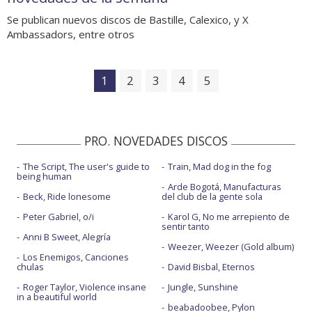
Se publican nuevos discos de Bastille, Calexico, y X
Ambassadors, entre otros
1
2
3
4
5
PRO. NOVEDADES DISCOS
The Script, The user's guide to
Train, Mad dog in the fog
being human
Arde Bogotá, Manufacturas
Beck, Ride lonesome
del club de la gente sola
Peter Gabriel, o/i
Karol G, No me arrepiento de
sentir tanto
Anni B Sweet, Alegría
Weezer, Weezer (Gold album)
Los Enemigos, Canciones
chulas
David Bisbal, Eternos
Roger Taylor, Violence insane
Jungle, Sunshine
in a beautiful world
beabadoobee, Pylon