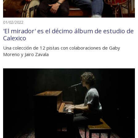
01/02/2022
'El mirador' es el décimo álbum de estudio de
Calexico
Una colección de 12 pistas con colaboraciones de Gaby
Moreno y Jairo Zavala