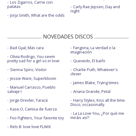
Los Zigarros, Carne con
patatas
Carly Rae Jepsen, Day and
night
Jorja Smith, What are the odds
NOVEDADES DISCOS
Bad Gyal, Más cara
Fangoria, La verdad o la
imaginación
Olivia Rodrigo, You seem
pretty sad for a girl so in love
Quevedo, El baifo
Sienna Spiro, Visitor
Charlie Puth, Whatever's
clever
Jessie Ware, Superbloom
James Blake, Trying times
Manuel Carrasco, Pueblo
salvaje I
Ariana Grande, Petal
Jorge Drexler, Taracá
Harry Styles, Kiss all the time.
Disco, occasionally.
Kase.O, Camisa de fuerza
La La Love You, ¿Por qué me
miráis así?
Foo Fighters, Your favorite toy
Rels B: love love FLAKK