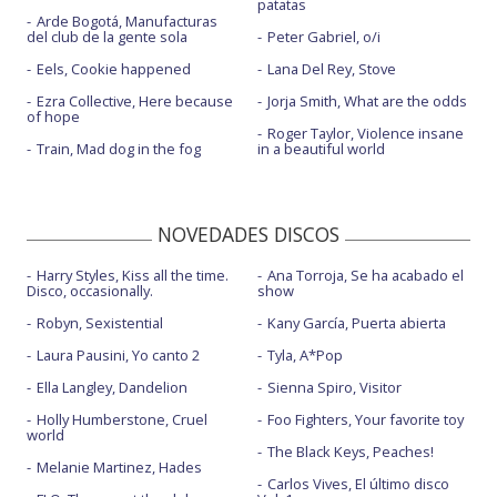
patatas
Arde Bogotá, Manufacturas
del club de la gente sola
Peter Gabriel, o/i
Eels, Cookie happened
Lana Del Rey, Stove
Ezra Collective, Here because
Jorja Smith, What are the odds
of hope
Roger Taylor, Violence insane
Train, Mad dog in the fog
in a beautiful world
NOVEDADES DISCOS
Harry Styles, Kiss all the time.
Ana Torroja, Se ha acabado el
Disco, occasionally.
show
Robyn, Sexistential
Kany García, Puerta abierta
Laura Pausini, Yo canto 2
Tyla, A*Pop
Ella Langley, Dandelion
Sienna Spiro, Visitor
Holly Humberstone, Cruel
Foo Fighters, Your favorite toy
world
The Black Keys, Peaches!
Melanie Martinez, Hades
Carlos Vives, El último disco