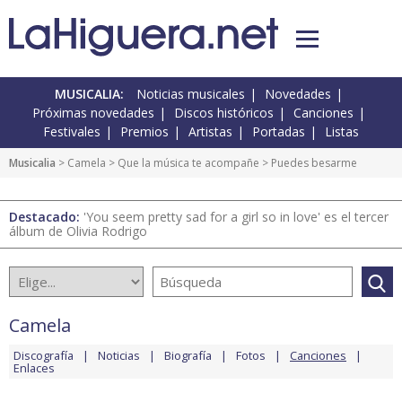
MUSICALIA:
Noticias musicales
Novedades
Próximas novedades
Discos históricos
Canciones
Festivales
Premios
Artistas
Portadas
Listas
Musicalia
>
Camela
>
Que la música te acompañe
> Puedes besarme
Destacado:
'You seem pretty sad for a girl so in love' es el tercer
álbum de Olivia Rodrigo
Camela
Discografía
Noticias
Biografía
Fotos
Canciones
Enlaces