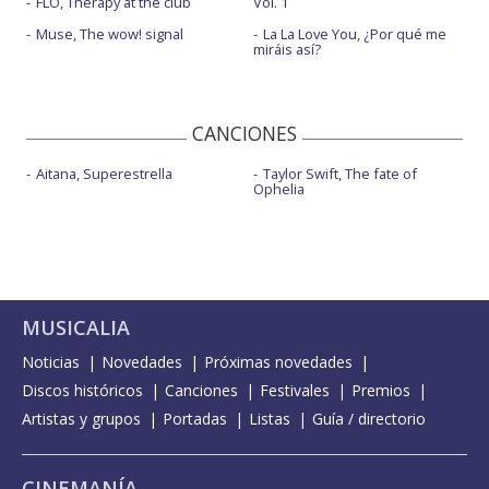
FLO, Therapy at the club
Vol. 1
Muse, The wow! signal
La La Love You, ¿Por qué me
miráis así?
CANCIONES
Aitana, Superestrella
Taylor Swift, The fate of
Ophelia
MUSICALIA
Noticias
Novedades
Próximas novedades
Discos históricos
Canciones
Festivales
Premios
Artistas y grupos
Portadas
Listas
Guía / directorio
CINEMANÍA