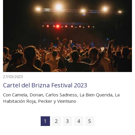
27/03/2023
Cartel del Brizna Festival 2023
Con Camela, Dorian, Carlos Sadness, La Bien Querida, La
Habitación Roja, Pecker y Veintiuno
1
2
3
4
5