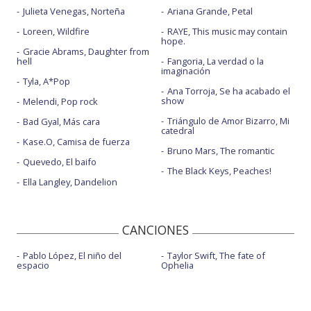
Julieta Venegas, Norteña
Ariana Grande, Petal
Loreen, Wildfire
RAYE, This music may contain
hope.
Gracie Abrams, Daughter from
hell
Fangoria, La verdad o la
imaginación
Tyla, A*Pop
Ana Torroja, Se ha acabado el
show
Melendi, Pop rock
Triángulo de Amor Bizarro, Mi
Bad Gyal, Más cara
catedral
Kase.O, Camisa de fuerza
Bruno Mars, The romantic
Quevedo, El baifo
The Black Keys, Peaches!
Ella Langley, Dandelion
CANCIONES
Pablo López, El niño del
Taylor Swift, The fate of
espacio
Ophelia