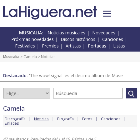
MUSICALIA:
Noticias musicales
Novedades
Próximas novedades
Discos históricos
Canciones
Festivales
Premios
Artistas
Portadas
Listas
Musicalia
>
Camela
> Noticias
Destacado:
'The wow! signal' es el décimo álbum de Muse
Camela
Discografía
Noticias
Biografía
Fotos
Canciones
Enlaces
47 resultados. Resultados del 1 al 10. Página 1 de 5