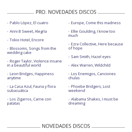
PRO. NOVEDADES DISCOS
Pablo López, El cuatro
Europe, Come this madness
Anni B Sweet, Alegría
Ellie Goulding, I know too
much
Tokio Hotel, Encore
Ezra Collective, Here because
of hope
Blossoms, Songs from the
wedding cake
Sam Smith, Hazel eyes
Roger Taylor, Violence insane
in a beautiful world
Alex Warren, Wildchild
Leon Bridges, Happiness
Los Enemigos, Canciones
anytime
chulas
La Casa Azul, Fauna y flora
Phoebe Bridgers, Lost
subacuática
weekend
Los Zigarros, Carne con
Alabama Shakes, I must be
patatas
dreaming
NOVEDADES DISCOS