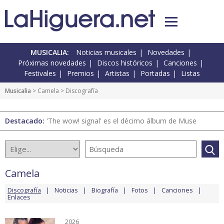
MUSICALIA:
Noticias musicales
Novedades
Próximas novedades
Discos históricos
Canciones
Festivales
Premios
Artistas
Portadas
Listas
Musicalia
>
Camela
> Discografía
Destacado:
'The wow! signal' es el décimo álbum de Muse
Camela
Discografía
Noticias
Biografía
Fotos
Canciones
Enlaces
2026