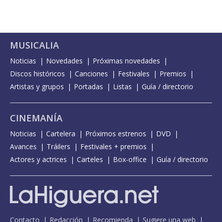
MUSICALIA
Noticias
Novedades
Próximas novedades
Discos históricos
Canciones
Festivales
Premios
Artistas y grupos
Portadas
Listas
Guía / directorio
CINEMANÍA
Noticias
Cartelera
Próximos estrenos
DVD
Avances
Tráilers
Festivales + premios
Actores y actrices
Carteles
Box-office
Guía / directorio
Contacto
Redacción
Recomienda
Sugiere una web