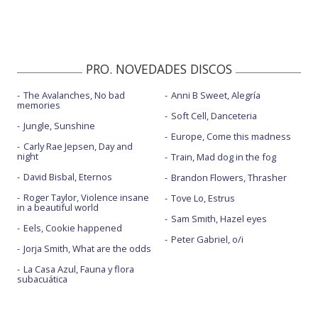
PRO. NOVEDADES DISCOS
The Avalanches, No bad
Anni B Sweet, Alegría
memories
Soft Cell, Danceteria
Jungle, Sunshine
Europe, Come this madness
Carly Rae Jepsen, Day and
night
Train, Mad dog in the fog
David Bisbal, Eternos
Brandon Flowers, Thrasher
Roger Taylor, Violence insane
Tove Lo, Estrus
in a beautiful world
Sam Smith, Hazel eyes
Eels, Cookie happened
Peter Gabriel, o/i
Jorja Smith, What are the odds
La Casa Azul, Fauna y flora
subacuática