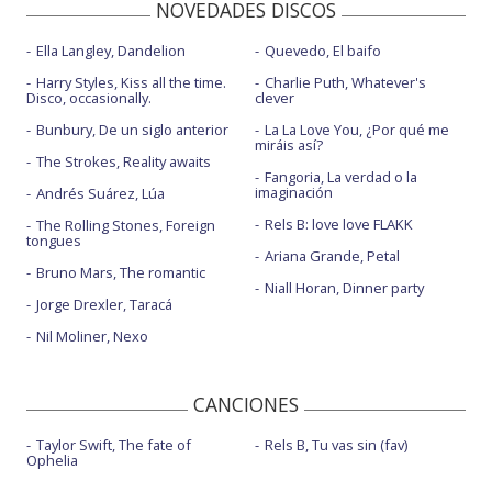
NOVEDADES DISCOS
Ella Langley, Dandelion
Quevedo, El baifo
Harry Styles, Kiss all the time.
Charlie Puth, Whatever's
Disco, occasionally.
clever
Bunbury, De un siglo anterior
La La Love You, ¿Por qué me
miráis así?
The Strokes, Reality awaits
Fangoria, La verdad o la
imaginación
Andrés Suárez, Lúa
Rels B: love love FLAKK
The Rolling Stones, Foreign
tongues
Ariana Grande, Petal
Bruno Mars, The romantic
Niall Horan, Dinner party
Jorge Drexler, Taracá
Nil Moliner, Nexo
CANCIONES
Taylor Swift, The fate of
Rels B, Tu vas sin (fav)
Ophelia